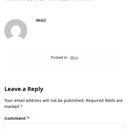
mici
Posted in:
Blog
Leave a Reply
Your email address will not be published.
Required fields are
marked
*
Comment
*