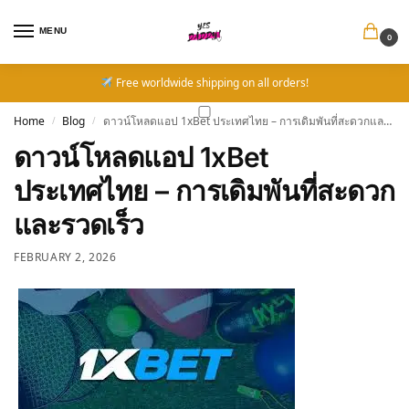
MENU
0
Free worldwide shipping on all orders!
Home
Blog
ดาวน์โหลดแอป 1xBet ประเทศไทย – การเดิมพันที่สะดวกและรวดเร็ว
/
/
ดาวน์โหลดแอป 1xBet
ประเทศไทย – การเดิมพันที่สะดวก
และรวดเร็ว
FEBRUARY 2, 2026