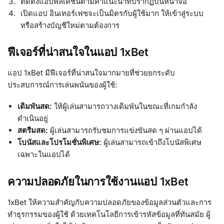
ติดตั้งแอปพลิเคชันตามคำแนะนำที่ปรากฏบนหน้าจอ
เปิดแอป อินเทอร์เฟซจะเป็นมิตรกับผู้ใช้มาก ให้เข้าสู่ระบบ
หรือสร้างบัญชีใหม่ตามต้องการ
ฟีเจอร์ที่น่าสนใจในแอป 1xBet
แอป 1xBet มีฟีเจอร์ที่น่าสนใจมากมายที่ช่วยยกระดับ
ประสบการณ์การเล่นพนันของผู้ใช้:
เดิมพันสด:
ให้ผู้เล่นสามารถวางเดิมพันในขณะที่เกมกำลัง
ดำเนินอยู่
สตรีมสด:
ผู้เล่นสามารถรับชมการแข่งขันสด ๆ ผ่านแอปได้
โบนัสและโปรโมชั่นพิเศษ:
ผู้เล่นสามารถเข้าถึงโบนัสพิเศษ
เฉพาะในแอปได้
ความปลอดภัยในการใช้งานแอป 1xBet
1xBet ให้ความสำคัญกับความปลอดภัยของข้อมูลส่วนตัวและการ
ทำธุรกรรมของผู้ใช้ ด้วยเทคโนโลยีการเข้ารหัสข้อมูลที่ทันสมัย ผู้