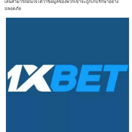
เล่นสามารถมั่นใจได้ว่าข้อมูลของพวกเขาจะถูกเก็บรักษาอย่าง
ปลอดภัย