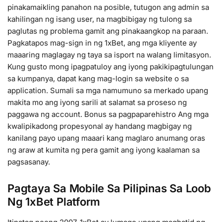
pinakamaikling panahon na posible, tutugon ang admin sa
kahilingan ng isang user, na magbibigay ng tulong sa
paglutas ng problema gamit ang pinakaangkop na paraan.
Pagkatapos mag-sign in ng 1xBet, ang mga kliyente ay
maaaring maglagay ng taya sa isport na walang limitasyon.
Kung gusto mong ipagpatuloy ang iyong pakikipagtulungan
sa kumpanya, dapat kang mag-login sa website o sa
application. Sumali sa mga namumuno sa merkado upang
makita mo ang iyong sarili at salamat sa proseso ng
paggawa ng account. Bonus sa pagpaparehistro Ang mga
kwalipikadong propesyonal ay handang magbigay ng
kanilang payo upang maaari kang maglaro anumang oras
ng araw at kumita ng pera gamit ang iyong kaalaman sa
pagsasanay.
Pagtaya Sa Mobile Sa Pilipinas Sa Loob
Ng 1xBet Platform