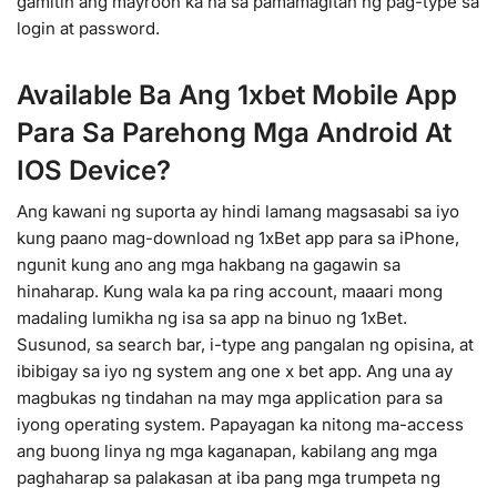
gamitin ang mayroon ka na sa pamamagitan ng pag-type sa
login at password.
Available Ba Ang 1xbet Mobile App
Para Sa Parehong Mga Android At
IOS Device?
Ang kawani ng suporta ay hindi lamang magsasabi sa iyo
kung paano mag-download ng 1xBet app para sa iPhone,
ngunit kung ano ang mga hakbang na gagawin sa
hinaharap. Kung wala ka pa ring account, maaari mong
madaling lumikha ng isa sa app na binuo ng 1xBet.
Susunod, sa search bar, i-type ang pangalan ng opisina, at
ibibigay sa iyo ng system ang one x bet app. Ang una ay
magbukas ng tindahan na may mga application para sa
iyong operating system. Papayagan ka nitong ma-access
ang buong linya ng mga kaganapan, kabilang ang mga
paghaharap sa palakasan at iba pang mga trumpeta ng