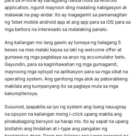
para sa iPhone ay bahagyang naiiba mula sa Android
application, ngunit mayroon ding madaling nabigasyon at
malawak na pag-andar. Ito ay magagamit sa pamamagitan
ng 1xbet mobile android app at ang app para sa iOS para sa
mga bettors na interesado sa malalaking panalo.
Ang kailangan mo lang gawin ay tumaya ng halagang 5
beses na mas malaki kaysa sa laki ng welcome offer at
gumawa ng mga pagtataya sa anyo ng accumulator bets.
Gayundin, para sa kaginhawahan ng mga gumagamit,
mayroong mga opisyal na aplikasyon para sa mga sikat na
operating system. Ang ganitong mga alok ay paborableng
makilala ang kumpanyang ito sa pagtaya mula sa mga
kakumpitensya.
Susunod, ipapakita sa iyo ng system ang isang nauugnay
na opsyon na kailangan mong i-click upang makita ang
pinakabagong bersyon sa harap mo. Ito ay sapat na upang
bisitahin ang tindahan at i-type ang pangalan ng
bookmaker doon. Doon mo ilalagay ang iyong personal na