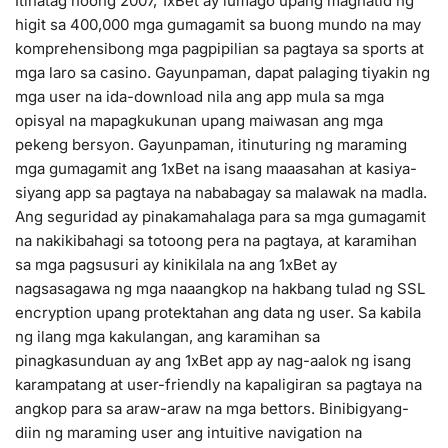
Itinatag noong 2007, 1xBet ay lumago upang maghatid ng
higit sa 400,000 mga gumagamit sa buong mundo na may
komprehensibong mga pagpipilian sa pagtaya sa sports at
mga laro sa casino. Gayunpaman, dapat palaging tiyakin ng
mga user na ida-download nila ang app mula sa mga
opisyal na mapagkukunan upang maiwasan ang mga
pekeng bersyon. Gayunpaman, itinuturing ng maraming
mga gumagamit ang 1xBet na isang maaasahan at kasiya-
siyang app sa pagtaya na nababagay sa malawak na madla.
Ang seguridad ay pinakamahalaga para sa mga gumagamit
na nakikibahagi sa totoong pera na pagtaya, at karamihan
sa mga pagsusuri ay kinikilala na ang 1xBet ay
nagsasagawa ng mga naaangkop na hakbang tulad ng SSL
encryption upang protektahan ang data ng user. Sa kabila
ng ilang mga kakulangan, ang karamihan sa
pinagkasunduan ay ang 1xBet app ay nag-aalok ng isang
karampatang at user-friendly na kapaligiran sa pagtaya na
angkop para sa araw-araw na mga bettors. Binibigyang-
diin ng maraming user ang intuitive navigation na