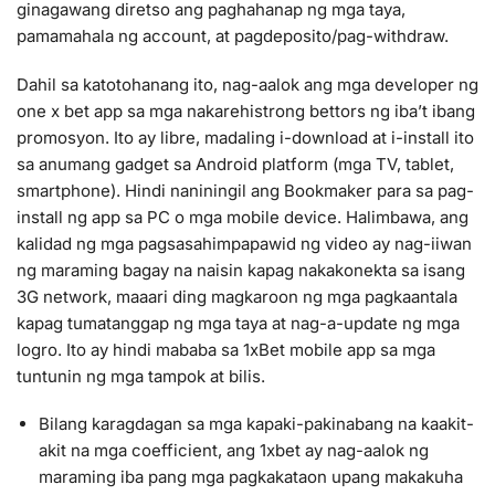
ginagawang diretso ang paghahanap ng mga taya,
pamamahala ng account, at pagdeposito/pag-withdraw.
Dahil sa katotohanang ito, nag-aalok ang mga developer ng
one x bet app sa mga nakarehistrong bettors ng iba’t ibang
promosyon. Ito ay libre, madaling i-download at i-install ito
sa anumang gadget sa Android platform (mga TV, tablet,
smartphone). Hindi naniningil ang Bookmaker para sa pag-
install ng app sa PC o mga mobile device. Halimbawa, ang
kalidad ng mga pagsasahimpapawid ng video ay nag-iiwan
ng maraming bagay na naisin kapag nakakonekta sa isang
3G network, maaari ding magkaroon ng mga pagkaantala
kapag tumatanggap ng mga taya at nag-a-update ng mga
logro. Ito ay hindi mababa sa 1xBet mobile app sa mga
tuntunin ng mga tampok at bilis.
Bilang karagdagan sa mga kapaki-pakinabang na kaakit-
akit na mga coefficient, ang 1xbet ay nag-aalok ng
maraming iba pang mga pagkakataon upang makakuha