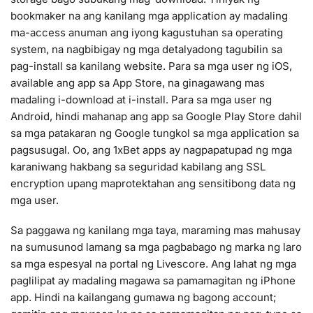
bookmaker na ang kanilang mga application ay madaling
ma-access anuman ang iyong kagustuhan sa operating
system, na nagbibigay ng mga detalyadong tagubilin sa
pag-install sa kanilang website. Para sa mga user ng iOS,
available ang app sa App Store, na ginagawang mas
madaling i-download at i-install. Para sa mga user ng
Android, hindi mahanap ang app sa Google Play Store dahil
sa mga patakaran ng Google tungkol sa mga application sa
pagsusugal. Oo, ang 1xBet apps ay nagpapatupad ng mga
karaniwang hakbang sa seguridad kabilang ang SSL
encryption upang maprotektahan ang sensitibong data ng
mga user.
Sa paggawa ng kanilang mga taya, maraming mas mahusay
na sumusunod lamang sa mga pagbabago ng marka ng laro
sa mga espesyal na portal ng Livescore. Ang lahat ng mga
paglilipat ay madaling magawa sa pamamagitan ng iPhone
app. Hindi na kailangang gumawa ng bagong account;