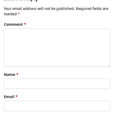
Your email address will not be published.
Required fields are
marked
*
Comment
*
Name
*
Email
*