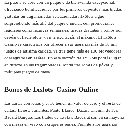
La puerta se abre con un paquete de bienvenida excepcional,
ofreciendo bonificaciones por los primeros depósitos más tiradas
gratuitas en tragamonedas seleccionadas. 1xSlots sigue
sorprendiendo más allá del paquete inicial, con promociones
regulares como recargas semanales, tiradas gratuitas y bonos por
depósito, haciéndote vivir la excitación al máximo. El 1xSlots
Casino se caracteriza por ofrecer a sus usuarios más de 10 mil
juegos de altísima calidad, ya que tiene más de 100 proveedores
consagrados en el área. En esta sección de 1x Slots podrás jugar
en directo en las tragamonedas, ronda tras ronda de póker y
múltiples juegos de mesa.
Bonos de 1xslots Casino Online
Las cartas con letras y el 10 tienen un valor de cero y el resto de
cartas. Tiene 3 variantes, Punto Blanco, Bacará Chemin de Fer,
Bacará Banque. Los títulos de 1xSlots Baccarat son en su mayoría
con mesas en vivo con crupieres reales. Permite a los usuarios