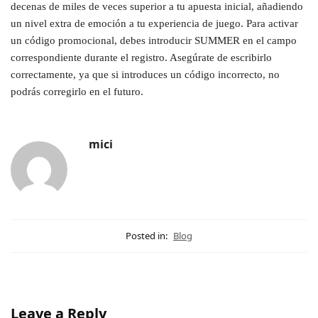
decenas de miles de veces superior a tu apuesta inicial, añadiendo
un nivel extra de emoción a tu experiencia de juego. Para activar
un código promocional, debes introducir SUMMER en el campo
correspondiente durante el registro. Asegúrate de escribirlo
correctamente, ya que si introduces un código incorrecto, no
podrás corregirlo en el futuro.
mici
Posted in:
Blog
Leave a Reply