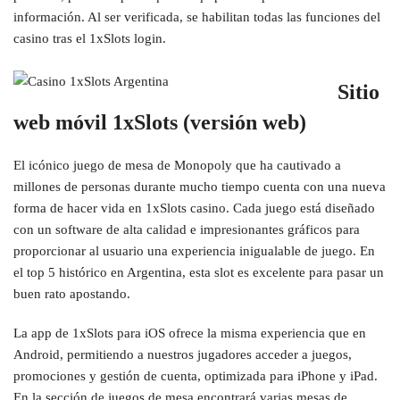
información. Al ser verificada, se habilitan todas las funciones del
casino tras el 1xSlots login.
Sitio
web móvil 1xSlots (versión web)
El icónico juego de mesa de Monopoly que ha cautivado a
millones de personas durante mucho tiempo cuenta con una nueva
forma de hacer vida en 1xSlots casino. Cada juego está diseñado
con un software de alta calidad e impresionantes gráficos para
proporcionar al usuario una experiencia inigualable de juego. En
el top 5 histórico en Argentina, esta slot es excelente para pasar un
buen rato apostando.
La app de 1xSlots para iOS ofrece la misma experiencia que en
Android, permitiendo a nuestros jugadores acceder a juegos,
promociones y gestión de cuenta, optimizada para iPhone y iPad.
En la sección de juegos de mesa encontrará varias mesas de