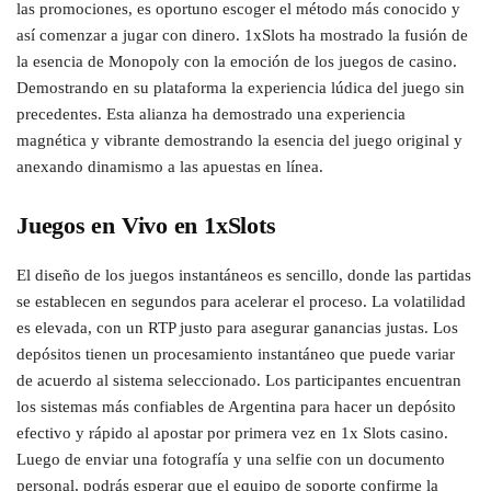
las promociones, es oportuno escoger el método más conocido y
así comenzar a jugar con dinero. 1xSlots ha mostrado la fusión de
la esencia de Monopoly con la emoción de los juegos de casino.
Demostrando en su plataforma la experiencia lúdica del juego sin
precedentes. Esta alianza ha demostrado una experiencia
magnética y vibrante demostrando la esencia del juego original y
anexando dinamismo a las apuestas en línea.
Juegos en Vivo en 1xSlots
El diseño de los juegos instantáneos es sencillo, donde las partidas
se establecen en segundos para acelerar el proceso. La volatilidad
es elevada, con un RTP justo para asegurar ganancias justas. Los
depósitos tienen un procesamiento instantáneo que puede variar
de acuerdo al sistema seleccionado. Los participantes encuentran
los sistemas más confiables de Argentina para hacer un depósito
efectivo y rápido al apostar por primera vez en 1x Slots casino.
Luego de enviar una fotografía y una selfie con un documento
personal, podrás esperar que el equipo de soporte confirme la