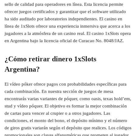
sello de calidad para operadores en línea. Esta licencia permite
ofrecer juegos certificados y garantizar que el software utilizado
ha sido auditado por laboratorios independientes. El casino en
línea de 1xSlots ofrece una experiencia inmersiva que acerca a los
jugadores a la atmósfera de un casino real. El casino 1xSlots opera
en Argentina bajo la licencia oficial de Curacao No. 8048/JAZ.
¿Cómo retirar dinero 1xSlots
Argentina?
El vídeo póker ofrece pagos con probabilidades específicas para
cada combinación. En nuestra sección de juegos de mesa
encontrarás varias variantes de póquer, como oasis, texas hold’em,
stud y vídeo póquer. El objetivo es formar la mejor combinación
de cartas para vencer al crupier o a otros jugadores. Las
condiciones, el monto del bono, el depósito mínimo y el número
de giros gratis variarán según el depósito que realices. Los códigos
promocionales son claves alfanuméricas que prometen al jugador