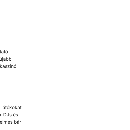
tató
gújabb
 kaszinó
 játékokat
r DJs és
yelmes bár