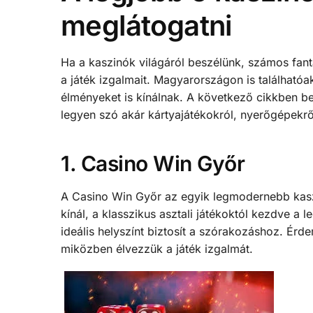
meglátogatni
Ha a kaszinók világáról beszélünk, számos fant
a játék izgalmait. Magyarországon is található
élményeket is kínálnak. A következő cikkben b
legyen szó akár kártyajátékokról, nyerőgépekr
1. Casino Win Győr
A Casino Win Győr az egyik legmodernebb kasz
kínál, a klasszikus asztali játékoktól kezdve a
ideális helyszínt biztosít a szórakozáshoz. Érde
miközben élvezzük a játék izgalmát.