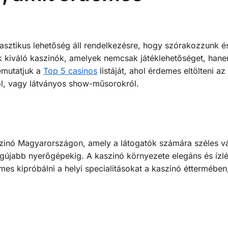
asztikus lehetőség áll rendelkezésre, hogy szórakozzunk é
ak kiváló kaszinók, amelyek nemcsak játéklehetőséget, han
emutatjuk a
Top 5 casinos
listáját, ahol érdemes eltölteni az 
ől, vagy látványos show-műsorokról.
inó Magyarországon, amely a látogatók számára széles vá
 legújabb nyerőgépekig. A kaszinó környezete elegáns és ízl
mes kipróbálni a helyi specialitásokat a kaszinó éttermében