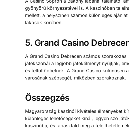
A Casino Sopron a Bakony lábánál található, a
gyönyörű környezetével is. A kaszinóban találha
mellett, a helyszínen számos különleges ajánlat
lakosok körében.
5. Grand Casino Debrece
A Grand Casino Debrecen számos szórakozási l
játékszobái a legjobb játékélményt nyújtják, em
és feltöltődhetnek. A Grand Casino különösen a
városának szépségét, miközben szórakoznak.
Összegzés
Magyarország kaszinói kivételes élményeket kín
különleges lehetőségeket kínál, legyen szó játé
kaszinóba, és tapasztald meg a felejthetetlen é