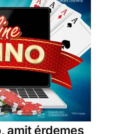
ó, amit érdemes