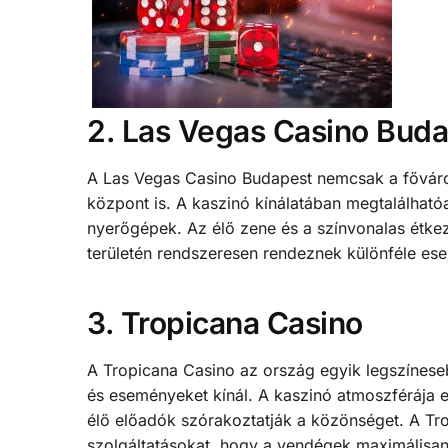
2. Las Vegas Casino Bud
A Las Vegas Casino Budapest nemcsak a főváro
központ is. A kaszinó kínálatában megtalálhatóa
nyerőgépek. Az élő zene és a színvonalas étke
területén rendszeresen rendeznek különféle es
3. Tropicana Casino
A Tropicana Casino az ország egyik legszínese
és eseményeket kínál. A kaszinó atmoszférája e
élő előadók szórakoztatják a közönséget. A Tro
szolgáltatásokat, hogy a vendégek maximálisan