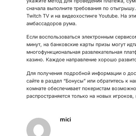
укажите метод для проведения платежа, сумм
сначала выполните требования по отыгрышу.
Twitch TV и на видеохостинге Youtube. На э
амбассадоров рума.
Если воспользоваться электронным сервисом
минут, на банковские карты призы могут ид
многофункциональная развлекательная плат
казино. Каждое направление хорошо развит
Для получения подробной информации о дос
сайте в раздел “Бонусы” или обратитесь к 
комнате обеспечивает покеристам возможно
распространяется только на новых игроков,
mici