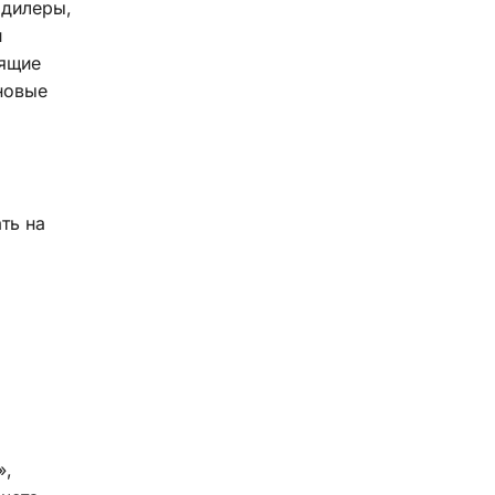
 дилеры,
й
оящие
новые
ть на
»,