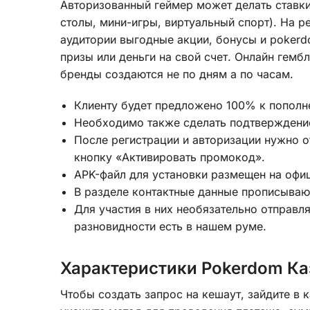
Авторизованный геймер может делать ставки 
столы, мини-игры, виртуальный спорт). На 
аудитории выгодные акции, бонусы и poker
призы или деньги на свой счет. Онлайн гем
бренды создаются не по дням а по часам.
Клиенту будет предложено 100% к пополне
Необходимо также сделать подтверждение
После регистрации и авторизации нужно о
кнопку «Активировать промокод».
APK-файл для установки размещен на офи
В разделе контактные данные прописываю
Для участия в них необязательно отправл
разновидности есть в нашем руме.
Характеристики Pokerdom Ка
Чтобы создать запрос на кешаут, зайдите в 