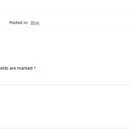
Posted in:
Blog
ields are marked
*