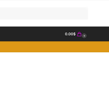
Search
0.00
$
0