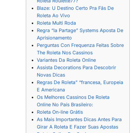
Roleta Roulette77?
Blaze: U Destino Certo Pra Fãs De
Roleta Ao Vivo
Roleta Multi Roda
Regra “la Partage” Systems Aposta De
Aprisionamento
Perguntas Con Frequenza Feitas Sobre
The Roleta Nos Cassinos
Variantes Da Roleta Online
Assista Decorations Para Descobrir
Novas Dicas
Regras De Roleta” “francesa, Europeia
E Americana
Os Melhores Cassinos De Roleta
Online No País Brasileiro:
Roleta On-line Grátis
As Mais Importantes Dicas Antes Para
Girar A Roleta E Fazer Suas Apostas