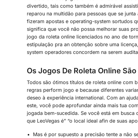
divertido, tais como também é admirável assisti
reparou na multidão para pessoas que se junta
fizeram apostas e operating-system sortudos q
significa que você não possa melhorar suas prob
jogo da roleta online licenciados no ano de to
estipulação pra an obtenção sobre uma licença
system operadores concordem na serem audita
Os Jogos De Roleta Online Sã
Todos são ótimos títulos de roleta online com
regras perform jogo e because diferentes varia
deseo à experiência international. Com an aju
este, você pode aprofundar ainda mais tua co
jogada bem-sucedida. Se você está em busca de
que LeoVegas é” “o local ideal afin de suas apo
Mas é por supuesto a precisão tente a não s