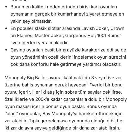
Bunun en kaliteli nedenlerinden birisi kart oyunları
oynamanın gerçek bir kumarhaneyi ziyaret etmeye en
yakın şey olmasıdır.
En popüler klasik slotlar arasında Lavish Joker, Crown
on Flames, Master Joker, Gorgeous Hot, 1001 Spins”
“ve diğerleri yer almaktadır.
Casino oyunları basit bir arayüzle karakterize edilse de
oyun yönetiminin özelliklerini incelemek oyun sürecini
çok daha konforlu hale getirmeye yardımcı olacaktır.
Monopoly Big Baller ayrıca, katılmak için 3 veya five zar
üzerine bahis oynaman gerek heyecan” “verici bir bonu
oyunu içerir. Her iki atış için sobre tüm sayılar çekilirse,
özelliklerle ve 200x’e kadar çarpanlarla dolu bir Monopoly
oyun masası içerin bonus oyun başlar. Bonus oyunda
‘’olan’’ oyuncular, Bay Monopoly’yi hareket ettirmek için
zar atabilir. Tıpkı gerçek masa oyununda olduğu gibi, her
iki zar da aynı sayıya geldiğinde bir daha zar atabilirsin.