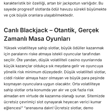
karakteristik bir özelliği, artan bir jackpotun varlığıdır. Bu
sayede progresif slotlarda ödül havuzu sürekli büyümekte
ve çok büyük oranlara ulaşabilmektedir.
Canlı Blackjack – Otantik, Gerçek
Zamanlı Masa Oyunları
Yüksek volatiliteye sahip slotlar, büyük ödüller kazanmak
için paralarını riske atmaya istekli oyuncular tarafından
seçilir. Öte yandan, düşük volatiliteli casino oyunlarında
küçük kazançlar oldukça sık meydana gelir ve oyuncuya
yönelik risk minimum düzeydedir. Düşük volatiliteli slotlar,
ciddi riskler almaya hazır olmayan ve büyük para peşinde
koşmayan oyunculara uygun olacaktır. Orta volatiliteye
sahip slotlar orta konumda yer alır ve çok fazla risk
almadan em virtude de kazanma olanağı sunar. Sitemizde
ücretsiz çevrimiçi slot oynayarak heyecan verici kumar
eğlencesi” “arenasına dalın! Ücretsiz slotlar, demo