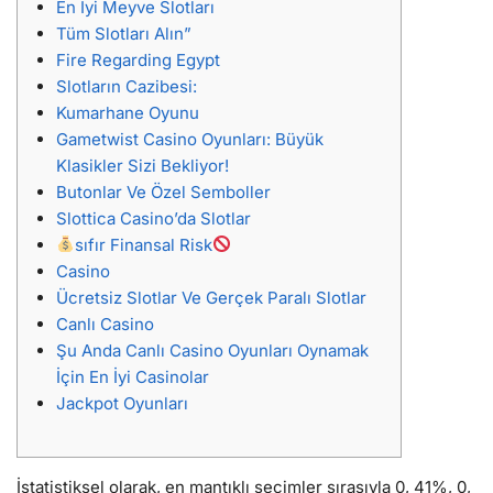
En Iyi Meyve Slotları
Tüm Slotları Alın”
Fire Regarding Egypt
Slotların Cazibesi:
Kumarhane Oyunu
Gametwist Casino Oyunları: Büyük
Klasikler Sizi Bekliyor!
Butonlar Ve Özel Semboller
Slottica Casino’da Slotlar
sıfır Finansal Risk
Casino
Ücretsiz Slotlar Ve Gerçek Paralı Slotlar
Canlı Casino
Şu Anda Canlı Casino Oyunları Oynamak
İçin En İyi Casinolar
Jackpot Oyunları
İstatistiksel olarak, en mantıklı seçimler sırasıyla 0, 41%, 0,