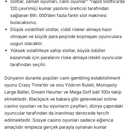
Slotlar, zaman oyunları, canlı oyunlar” “rapid Slottica’da
120 çevrimiçi kumar yazılımı üreticisi tarafından
sağlanan 6th. 000’den fazla farklı slot makinesi
bulacaksınız.
Düşük volatiliteli slotlar, ciddi riskler almaya hazır
olmayan ve büyük para peşinde koşmayan oyunculara
uygun olacaktır.
Yüksek volatiliteye sahip slotlar, büyük ödüller
kazanmak için paralarını riske atmaya istekli oyuncular
tarafından seçilir.
Dünyanın durante popüler canlı gambling establishment
oyunu Crazy Time’dır ve onu Yıldırım Ruleti, Monopoly
Large Baller, Dream Heurter ve Mega Golf ball 100x takip
etmektedir. Blackjack ve bakara gibi geleneksel online
casino oyunları ve bu oyunların çeşitleri, dünya çapındaki
oyuncular tarafından da inanılmaz derecede tercih
edilmektedir. Sosyal casino oyunları sadece eğlence
amaçlıdır empieza gerçek parayla oynanan kumar