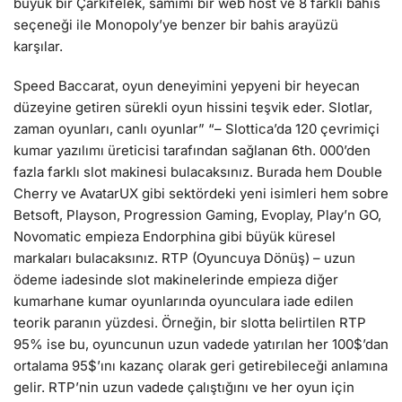
büyük bir Çarkıfelek, samimi bir web host ve 8 farklı bahis
seçeneği ile Monopoly’ye benzer bir bahis arayüzü
karşılar.
Speed Baccarat, oyun deneyimini yepyeni bir heyecan
düzeyine getiren sürekli oyun hissini teşvik eder. Slotlar,
zaman oyunları, canlı oyunlar” “– Slottica’da 120 çevrimiçi
kumar yazılımı üreticisi tarafından sağlanan 6th. 000’den
fazla farklı slot makinesi bulacaksınız. Burada hem Double
Cherry ve AvatarUX gibi sektördeki yeni isimleri hem sobre
Betsoft, Playson, Progression Gaming, Evoplay, Play’n GO,
Novomatic empieza Endorphina gibi büyük küresel
markaları bulacaksınız. RTP (Oyuncuya Dönüş) – uzun
ödeme iadesinde slot makinelerinde empieza diğer
kumarhane kumar oyunlarında oyunculara iade edilen
teorik paranın yüzdesi. Örneğin, bir slotta belirtilen RTP
95% ise bu, oyuncunun uzun vadede yatırılan her 100$’dan
ortalama 95$’ını kazanç olarak geri getirebileceği anlamına
gelir. RTP’nin uzun vadede çalıştığını ve her oyun için