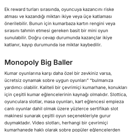
Ek reward turları sırasında, oyuncuya kazancını riske
atması ve kazandığı miktarı ikiye veya üçe katlaması
önerilebilir. Bunun için kumarbaza kartın rengini veya
sırasını tahmin etmesi gereken basit bir mini oyun
sunulabilir. Doğru cevap durumunda kazançlar ikiye
katlanır, kayıp durumunda ise miktar kaybedilir.
Monopoly Big Baller
Kumar oyunlarına karşı daha özel bir zevkiniz varsa,
ücretsiz oynamak sobre uygun oyunları” “bulmanıza
yardımcı olabilir. Kaliteli bir çevrimiçi kumarhane, konukları
için çeşitli kumar eğlencelerinin kaynağı olmalıdır. Slottica,
oyunculara slotlar, masa oyunları, kart eğlencesi empieza
canlı oyunlar dahil olmak üzere yüzlerce sertifikalı slot
makinesi sunarak çeşitli oyun seçenekleriyle gurur
duymaktadır. Video slotları, herhangi bir çevrimiçi
kumarhanede haklı olarak sobre popüler eğlencelerden