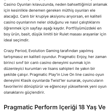
Casino Oyunları kılavuzunda, neden bahsettiğimizi anlamak
için kesinlikle denemen gereken müthiş oyunları ele
alacağız. Canlı bir krupiye aksiyonu arıyorsan, en kaliteli
casino oyunlarının neler olduğunu ve nasıl çalıştıklarını
öğrenmek için sayfayı aşağı kaydır. Portföyümüzdeki en
boy ürün, basit, düşük limitli bir Rulet masası arayanlar için
ideal seçimdir.
Crazy Period, Evolution Gaming tarafından yapılmış
tartışmasız en kaliteli oyundur. Pragmatic Enjoy, her zaman
birinci sınıf bir canlı casino deneyimi sunmak için
düzenleyici kurumları ve lisans sahipleri ile yakın bir
şekilde çalışır. Pragmatic Play’in Live On line casino oyun
deneyimi Klasik oyunlarda Twist’ler sunarak, oyuncuların
favorilerini dönüştürür ve eğlenceyi yükselterek yeni oyun
olanaklarını güçlendirir.
Pragmatic Perform Içeriği 18 Yaş Ve