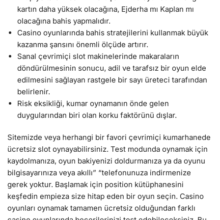
kartın daha yüksek olacağına, Ejderha mı Kaplan mı
olacağına bahis yapmalıdır.
Casino oyunlarında bahis stratejilerini kullanmak büyük
kazanma şansını önemli ölçüde artırır.
Sanal çevrimiçi slot makinelerinde makaraların
döndürülmesinin sonucu, adil ve tarafsız bir oyun elde
edilmesini sağlayan rastgele bir sayı üreteci tarafından
belirlenir.
Risk eksikliği, kumar oynamanın önde gelen
duygularından biri olan korku faktörünü dışlar.
Sitemizde veya herhangi bir favori çevrimiçi kumarhanede
ücretsiz slot oynayabilirsiniz. Test modunda oynamak için
kaydolmanıza, oyun bakiyenizi doldurmanıza ya da oyunu
bilgisayarınıza veya akıllı” “telefonunuza indirmenize
gerek yoktur. Başlamak için position kütüphanesini
keşfedin empieza size hitap eden bir oyun seçin. Casino
oyunları oynamak tamamen ücretsiz olduğundan farklı
casino oyunlarında becerilerinizi test edebileceksiniz. Bu