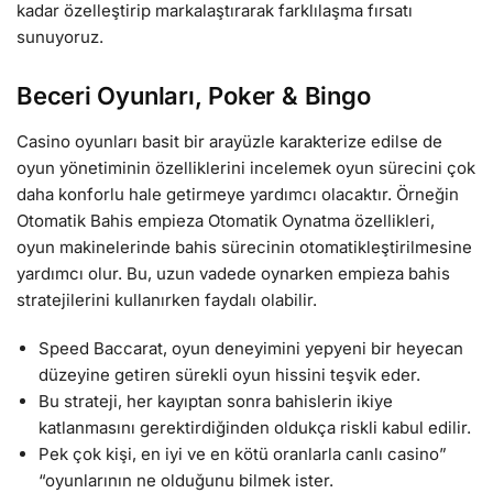
kadar özelleştirip markalaştırarak farklılaşma fırsatı
sunuyoruz.
Beceri Oyunları, Poker & Bingo
Casino oyunları basit bir arayüzle karakterize edilse de
oyun yönetiminin özelliklerini incelemek oyun sürecini çok
daha konforlu hale getirmeye yardımcı olacaktır. Örneğin
Otomatik Bahis empieza Otomatik Oynatma özellikleri,
oyun makinelerinde bahis sürecinin otomatikleştirilmesine
yardımcı olur. Bu, uzun vadede oynarken empieza bahis
stratejilerini kullanırken faydalı olabilir.
Speed Baccarat, oyun deneyimini yepyeni bir heyecan
düzeyine getiren sürekli oyun hissini teşvik eder.
Bu strateji, her kayıptan sonra bahislerin ikiye
katlanmasını gerektirdiğinden oldukça riskli kabul edilir.
Pek çok kişi, en iyi ve en kötü oranlarla canlı casino”
“oyunlarının ne olduğunu bilmek ister.