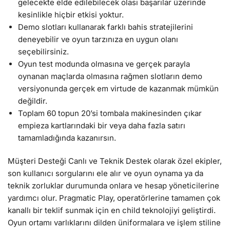
gelecekte elde edilebilecek olası başarılar üzerinde
kesinlikle hiçbir etkisi yoktur.
Demo slotları kullanarak farklı bahis stratejilerini
deneyebilir ve oyun tarzınıza en uygun olanı
seçebilirsiniz.
Oyun test modunda olmasına ve gerçek parayla
oynanan maçlarda olmasına rağmen slotların demo
versiyonunda gerçek em virtude de kazanmak mümkün
değildir.
Toplam 60 topun 20’si tombala makinesinden çıkar
empieza kartlarındaki bir veya daha fazla satırı
tamamladığında kazanırsın.
Müşteri Desteği Canlı ve Teknik Destek olarak özel ekipler,
son kullanıcı sorgularını ele alır ve oyun oynama ya da
teknik zorluklar durumunda onlara ve hesap yöneticilerine
yardımcı olur. Pragmatic Play, operatörlerine tamamen çok
kanallı bir teklif sunmak için en child teknolojiyi geliştirdi.
Oyun ortamı varlıklarını dilden üniformalara ve işlem stiline