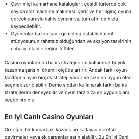
Çevrimiçi kumarhane katalogları, çeşitli türlerde çok
sayıda slot machine makinesi içerir ve her ilginç oyuna
gerçek parayla bahis oynanırsa, tüm afin de hızla
kaybedilebilir.
Oyuncular bazen canlı gambling establishment
stüdyosunun rahatsız olduğundan ve aksiyon tasvirinin
daha iyi olabileceğini ilettiler.
Casino oyunlarında bahis stratejilerini kullanmak büyük
kazanma şansını önemli ölçüde artırır. Ancak farklı oyun
tarzlarına uyan birçok strateji vardır ve size en uygun olanı
seçmek zor olabilir. Demo slotları kullanarak farklı bahis
stratejilerini deneyebilir ve oyun tarzınıza en uygun olanı
seçebilirsiniz.
En Iyi Canlı Casino Oyunları
Örneğin, bir kumarbaz, kazançları katlayan ücretsiz
çevirmeler veya ek çarpanlar satın alabilir. Bu En İyi Canlı