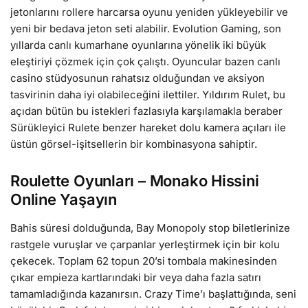
jetonlarını rollere harcarsa oyunu yeniden yükleyebilir ve
yeni bir bedava jeton seti alabilir. Evolution Gaming, son
yıllarda canlı kumarhane oyunlarına yönelik iki büyük
eleştiriyi çözmek için çok çalıştı. Oyuncular bazen canlı
casino stüdyosunun rahatsız olduğundan ve aksiyon
tasvirinin daha iyi olabileceğini ilettiler. Yıldırım Rulet, bu
açıdan bütün bu istekleri fazlasıyla karşılamakla beraber
Sürükleyici Rulete benzer hareket dolu kamera açıları ile
üstün görsel-işitsellerin bir kombinasyona sahiptir.
Roulette Oyunları – Monako Hissini
Online Yaşayın
Bahis süresi dolduğunda, Bay Monopoly stop biletlerinize
rastgele vuruşlar ve çarpanlar yerleştirmek için bir kolu
çekecek. Toplam 62 topun 20’si tombala makinesinden
çıkar empieza kartlarındaki bir veya daha fazla satırı
tamamladığında kazanırsın. Crazy Time’ı başlattığında, seni