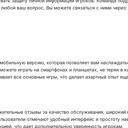
овать защиту личной информации игроков. Команда под
а любой ваш вопрос. Вы можете связаться с ними через:
 мобильную версию, которая позволяет вам наслаждать
ожете играть на смартфонах и планшетах, не теряя в к
ивает все основные игры, что делает азартный опыт ещ
жительные отзывы за качество обслуживания, широкий 
ьзователи отмечают удобный интерфейс и простоту на
нзией, что дает дополнительную уверенность игрокам.