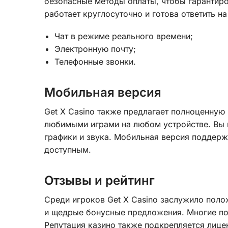
безопасные методы оплаты, чтобы гарантир
работает круглосуточно и готова ответить н
Чат в режиме реального времени;
Электронную почту;
Телефонные звонки.
Мобильная версия
Get X Casino также предлагает полноценную
любимыми играми на любом устройстве. Вы м
графики и звука. Мобильная версия поддерж
доступным.
Отзывы и рейтинг
Среди игроков Get X Casino заслужило поло
и щедрые бонусные предложения. Многие пол
Репутация казино также подкрепляется лице