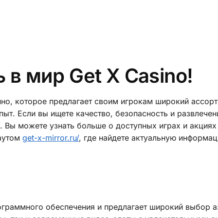
в мир Get X Casino!
ино, которое предлагает своим игрокам широкий ассор
ыт. Если вы ищете качество, безопасность и развлечени
. Вы можете узнать больше о доступных играх и акциях 
шаутом
get-x-mirror.ru/
, где найдете актуальную информа
рограммного обеспечения и предлагает широкий выбор 