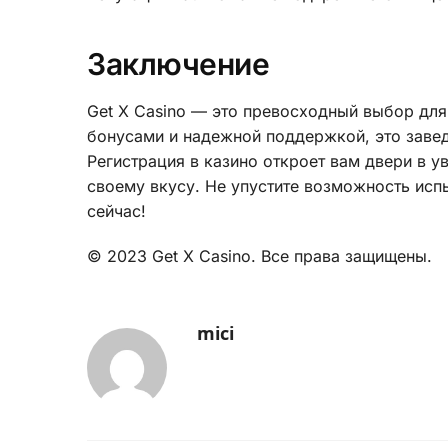
Заключение
Get X Casino — это превосходный выбор для
бонусами и надежной поддержкой, это завед
Регистрация в казино откроет вам двери в у
своему вкусу. Не упустите возможность испы
сейчас!
© 2023 Get X Casino. Все права защищены.
mici