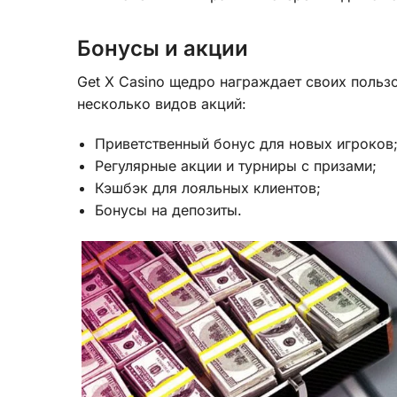
Бонусы и акции
Get X Casino щедро награждает своих польз
несколько видов акций:
Приветственный бонус для новых игроков
Регулярные акции и турниры с призами;
Кэшбэк для лояльных клиентов;
Бонусы на депозиты.