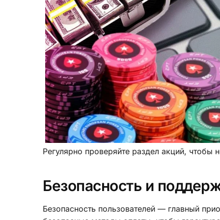
Регулярно проверяйте раздел акций, чтобы 
Безопасность и поддер
Безопасность пользователей — главный прио