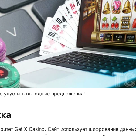
не упустить выгодные предложения!
жка
ритет Get X Casino. Сайт использует шифрование данны