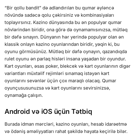
“Bir qollu bandit” də adlandırılan bu qumar əyləncə
növündə sadəcə qolu çəkirsiniz və kombinasiyaları
toplayırsınız. Kazino dünyasında bu ən populyar qumar
növlərindən biridir, ona görə də oynamamısınızsa, mütləq
bir dəfə sınayın. Dünyanın hər yerində populyar olan ən
klassik onlayn kazino oyunlarından biridir, yəqin ki, bu
oyunu görmüsünüz. Mütləq bir dəfə oynayın, qazandıqda
rulet oyunu ən parlaq hisləri insana yaşadan bir oyundur.
Kart oyunları, əsas poker, blekcek və kart oyunlarının digər
variantları müxtəlif rejimləri sınamaq istəyən kart
oyunlarını sevənlər üçün çox maraqlı olacaq. Qumar
oyunçususunuzsa və kart oyunlarını sevirsinizsə,
oynamağa çalışın.
Android və iOS üçün Tətbiq
Burada idman mərcləri, kazino oyunları, hesab idarəetmə
və ödəniş əməliyyatları rahat şəkildə həyata keçirilə bilər.