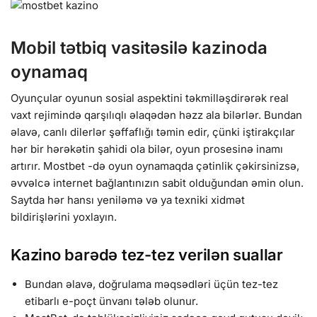
Mobil tətbiq vasitəsilə kazinoda
oynamaq
Oyunçular oyunun sosial aspektini təkmilləşdirərək real
vaxt rejimində qarşılıqlı əlaqədən həzz ala bilərlər. Bundan
əlavə, canlı dilerlər şəffaflığı təmin edir, çünki iştirakçılar
hər bir hərəkətin şahidi ola bilər, oyun prosesinə inamı
artırır. Mostbet -də oyun oynamaqda çətinlik çəkirsinizsə,
əvvəlcə internet bağlantınızın sabit olduğundan əmin olun.
Saytda hər hansı yeniləmə və ya texniki xidmət
bildirişlərini yoxlayın.
Kazino barədə tez-tez verilən suallar
Bundan əlavə, doğrulama məqsədləri üçün tez-tez
etibarlı e-poçt ünvanı tələb olunur.