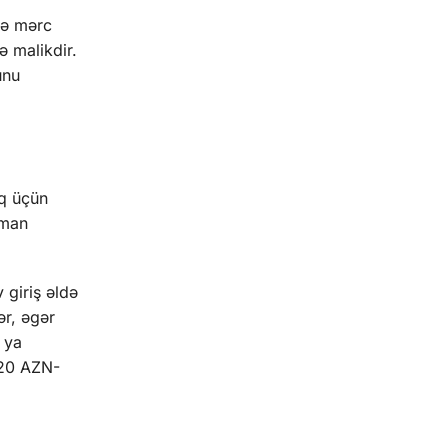
nə mərc
ə malikdir.
unu
aq üçün
dman
 giriş əldə
ər, əgər
ə ya
ə 20 AZN-