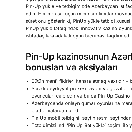
Pin-Up yukle və tətbiqimizdə Azərbaycan istifadə
edin. Hər bir üsul üçün minimum limitlər mövcuddu
sürət onu göstərir ki, PinUp yüklə tətbiqi xüsus
PinUp yukle tətbiqindəki innovativ kazino oyunlar
istifadəçilərə ədalətli oyun təcrübəsi təqdim edili
Pin-Up kazinosunun Azər
bonusları və aksiyaları
Bütün mənfi fikirləri kənara atmaq vaxtıdır – 
Sürətli qeydiyyat prosesi, aydın və gözəl bir 
oyunçuları cəlb edir və bu da Pin-Up Casino-
Azərbaycanda onlayn qumar oyunlarına mara
platformalardan biridir.
Pin Up mobil tətbiqini, saytın rəsmi saytınd
Tətbiqimizi indi ‘Pin Up Bet yüklə’ seçimi ilə