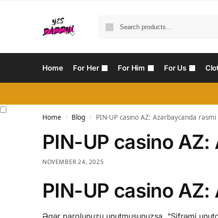
Home
For Her
For Him
For Us
Clo
Home
Blog
PIN-UP casino AZ: Azərbaycanda rəsmi 
/
/
PIN-UP casino AZ:
NOVEMBER 24, 2025
PIN-UP casino AZ:
Əgər parolunuzu unutmusunuzsa, “Şifrəmi unutdum