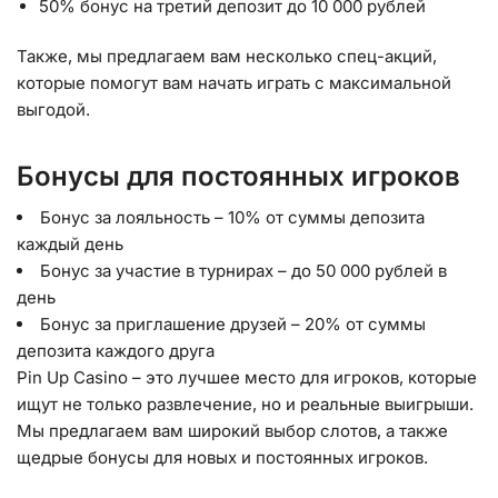
50% бонус на третий депозит до 10 000 рублей
Также, мы предлагаем вам несколько спец-акций,
которые помогут вам начать играть с максимальной
выгодой.
Бонусы для постоянных игроков
Бонус за лояльность – 10% от суммы депозита
каждый день
Бонус за участие в турнирах – до 50 000 рублей в
день
Бонус за приглашение друзей – 20% от суммы
депозита каждого друга
Pin Up Casino – это лучшее место для игроков, которые
ищут не только развлечение, но и реальные выигрыши.
Мы предлагаем вам широкий выбор слотов, а также
щедрые бонусы для новых и постоянных игроков.