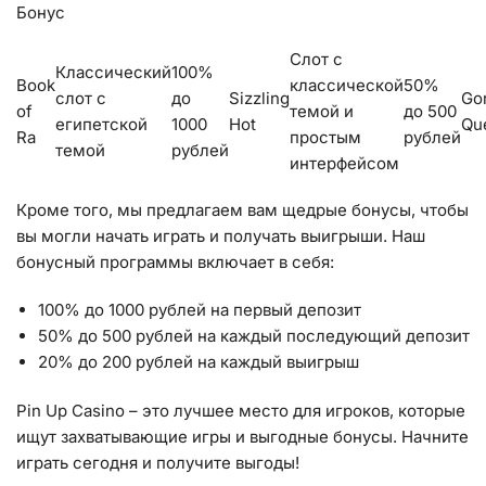
Бонус
Слот с
Классический
100%
Book
классической
50%
слот с
до
Sizzling
Go
of
темой и
до 500
египетской
1000
Hot
Qu
Ra
простым
рублей
темой
рублей
интерфейсом
Кроме того, мы предлагаем вам щедрые бонусы, чтобы
вы могли начать играть и получать выигрыши. Наш
бонусный программы включает в себя:
100% до 1000 рублей на первый депозит
50% до 500 рублей на каждый последующий депозит
20% до 200 рублей на каждый выигрыш
Pin Up Casino – это лучшее место для игроков, которые
ищут захватывающие игры и выгодные бонусы. Начните
играть сегодня и получите выгоды!