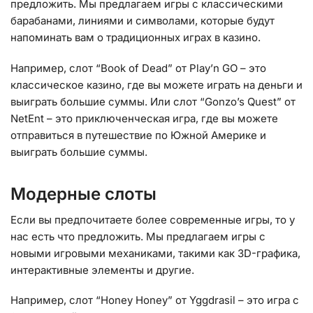
предложить. Мы предлагаем игры с классическими
барабанами, линиями и символами, которые будут
напоминать вам о традиционных играх в казино.
Например, слот “Book of Dead” от Play’n GO – это
классическое казино, где вы можете играть на деньги и
выиграть большие суммы. Или слот “Gonzo’s Quest” от
NetEnt – это приключенческая игра, где вы можете
отправиться в путешествие по Южной Америке и
выиграть большие суммы.
Модерные слоты
Если вы предпочитаете более современные игры, то у
нас есть что предложить. Мы предлагаем игры с
новыми игровыми механиками, такими как 3D-графика,
интерактивные элементы и другие.
Например, слот “Honey Honey” от Yggdrasil – это игра с