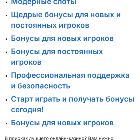
Модерные слоты
Щедрые бонусы для новых и
постоянных игроков
Бонусы для новых игроков
Бонусы для постоянных
игроков
Профессиональная поддержка
и безопасность
Старт играть и получать бонусы
сегодня!
Бонусы для новых игроков
В поисках лучшего онлайн-казино? Вам нужно