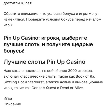
достигли 18 лет!
Обратите внимание, что условия бонуса и игры могут
изменяться. Проверьте условия бонуса перед началом
игры.
Pin Up Casino: игроки, выберите
лучшие слоты и получите щедрые
бонусы!
Лучшие слоты Pin Up Casino
Наш каталог включает в себя более 3000 игроков,
включая классические слоты, такие как Book of Ra,
Sizzling Hot и Starburst, а также новые и инновационные
игры, такие как Gonzo’s Quest и Dead or Alive.
Игра
Описание