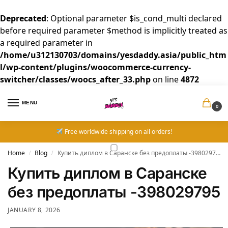
Deprecated
: Optional parameter $is_cond_multi declared
before required parameter $method is implicitly treated as
a required parameter in
/home/u312130703/domains/yesdaddy.asia/public_htm
l/wp-content/plugins/woocommerce-currency-
switcher/classes/woocs_after_33.php
on line
4872
MENU
0
Free worldwide shipping on all orders!
Home
Blog
Купить диплом в Саранске без предоплаты -398029795
/
/
Купить диплом в Саранске
без предоплаты -398029795
JANUARY 8, 2026