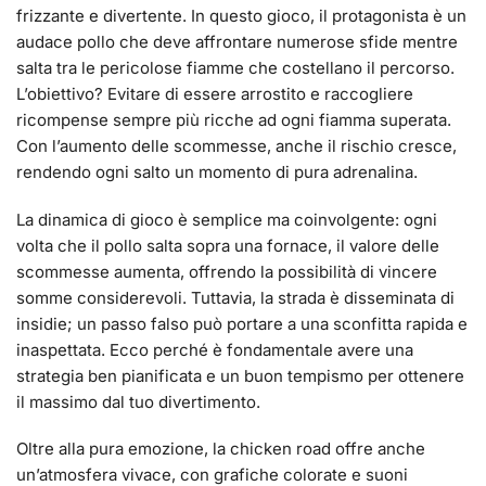
frizzante e divertente. In questo gioco, il protagonista è un
audace pollo che deve affrontare numerose sfide mentre
salta tra le pericolose fiamme che costellano il percorso.
L’obiettivo? Evitare di essere arrostito e raccogliere
ricompense sempre più ricche ad ogni fiamma superata.
Con l’aumento delle scommesse, anche il rischio cresce,
rendendo ogni salto un momento di pura adrenalina.
La dinamica di gioco è semplice ma coinvolgente: ogni
volta che il pollo salta sopra una fornace, il valore delle
scommesse aumenta, offrendo la possibilità di vincere
somme considerevoli. Tuttavia, la strada è disseminata di
insidie; un passo falso può portare a una sconfitta rapida e
inaspettata. Ecco perché è fondamentale avere una
strategia ben pianificata e un buon tempismo per ottenere
il massimo dal tuo divertimento.
Oltre alla pura emozione, la chicken road offre anche
un’atmosfera vivace, con grafiche colorate e suoni