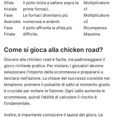
Sfida
Il pollo inizia a saltare sopra le
Moltiplicatore
Iniziale
prime fornaci.
x1
Fase
Le fornaci diventano più
Moltiplicatore
Avanzata
numerose e ardenti.
x2
Fase
Il pollo affronta la sfida più
Ricompensa
Finale
difficile.
Massima
Come si gioca alla chicken road?
Giocare alla chicken road è facile, ma padroneggiare il
gioco richiede pratica. Per iniziare, i giocatori devono
selezionare l’importo della scommessa e prepararsi a
lanciarsi nell’azione. La chiave del successo consiste nel
tempismo: premere il pulsante di salto al momento giusto
è cruciale per evitare le fiamme. Ogni salto aumenta le
scommesse, quindi l’abilità di calcolare il rischio è
fondamentale.
Inoltre, è importante conoscere il layout del gioco. Le