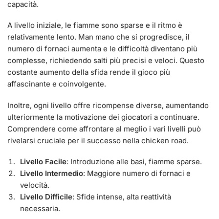
capacità.
A livello iniziale, le fiamme sono sparse e il ritmo è
relativamente lento. Man mano che si progredisce, il
numero di fornaci aumenta e le difficoltà diventano più
complesse, richiedendo salti più precisi e veloci. Questo
costante aumento della sfida rende il gioco più
affascinante e coinvolgente.
Inoltre, ogni livello offre ricompense diverse, aumentando
ulteriormente la motivazione dei giocatori a continuare.
Comprendere come affrontare al meglio i vari livelli può
rivelarsi cruciale per il successo nella chicken road.
Livello Facile
: Introduzione alle basi, fiamme sparse.
Livello Intermedio
: Maggiore numero di fornaci e
velocità.
Livello Difficile
: Sfide intense, alta reattività
necessaria.