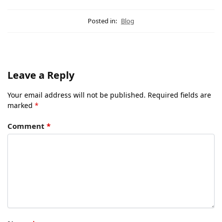
Posted in:
Blog
Leave a Reply
Your email address will not be published.
Required fields are
marked
*
Comment
*