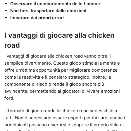
Osservare il comportamento delle fiamme
Non farsi trasportare dalle emozioni
Imparare dai propri errori
I vantaggi di giocare alla chicken
road
I vantaggi di giocare alla chicken road vanno oltre il
semplice divertimento. Questo gioco stimola la mente e
offre un’ottima opportunità per migliorare competenze
come la reattività e il pensiero strategico. Inoltre, la
componente di rischio rende il gioco ancora più
avvincente, permettendo ai giocatori di vivere emozioni
forti.
Il formato di gioco rende la chicken road accessibile a
tutti. Non è necessario essere esperti per iniziare; anche i
principianti possono divertirsi e scoprire il proprio stile di