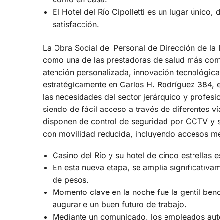
El Hotel del Río Cipolletti es un lugar únic
satisfacción.
La Obra Social del Personal de Dirección de la 
como una de las prestadoras de salud más comp
atención personalizada, innovación tecnológica
estratégicamente en Carlos H. Rodríguez 384, e
las necesidades del sector jerárquico y profesio
siendo de fácil acceso a través de diferentes 
disponen de control de seguridad por CCTV y se
con movilidad reducida, incluyendo accesos me
Casino del Río y su hotel de cinco estrellas 
En esta nueva etapa, se amplía significativa
de pesos.
Momento clave en la noche fue la gentil bend
augurarle un buen futuro de trabajo.
Mediante un comunicado, los empleados auto