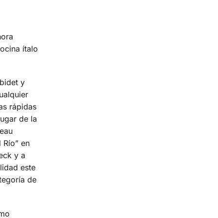
hora
ocina ítalo
bidet y
ualquier
as rápidas
ugar de la
neau
l Río” en
eck y a
lidad este
tegoría de
omo