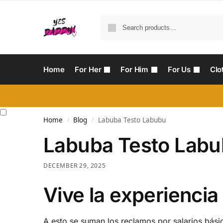
Home
For Her
For Him
For Us
Clo
Home
Blog
Labuba Testo Labubu
/
/
Labuba Testo Lab
DECEMBER 29, 2025
Vive la experiencia
A esto se suman los reclamos por salarios básic