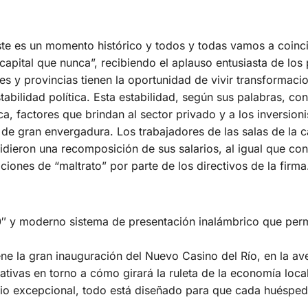
ste es un momento histórico y todos y todas vamos a coinci
apital que nunca”, recibiendo el aplauso entusiasta de los 
s y provincias tienen la oportunidad de vivir transformaci
stabilidad política. Esta estabilidad, según sus palabras, co
ca, factores que brindan al sector privado y a los inversioni
de gran envergadura. Los trabajadores de las salas de la 
dieron una recomposición de sus salarios, al igual que co
iones de “maltrato” por parte de los directivos de la firma
 y moderno sistema de presentación inalámbrico que perm
ene la gran inauguración del Nuevo Casino del Río, en la av
ivas en torno a cómo girará la ruleta de la economía local
io excepcional, todo está diseñado para que cada huésped 