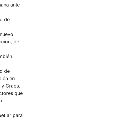
mana ante
ad de
 nuevo
cción, de
ambién
ad de
bién en
r y Craps.
actores que
n
et.ar para