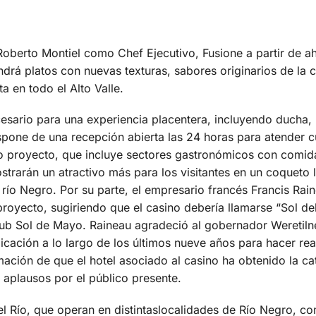
oberto Montiel como Chef Ejecutivo, Fusione a partir de a
drá platos con nuevas texturas, sabores originarios de la c
a en todo el Alto Valle.
sario para una experiencia placentera, incluyendo ducha, 
ispone de una recepción abierta las 24 horas para atender c
o proyecto, que incluye sectores gastronómicos con comid
trarán un atractivo más para los visitantes en un coqueto l
río Negro. Por su parte, el empresario francés Francis Rai
proyecto, sugiriendo que el casino debería llamarse “Sol de
lub Sol de Mayo. Raineau agradeció al gobernador Weretiln
cación a lo largo de los últimos nueve años para hacer rea
mación de que el hotel asociado al casino ha obtenido la ca
n aplausos por el público presente.
Río, que operan en distintaslocalidades de Río Negro, c