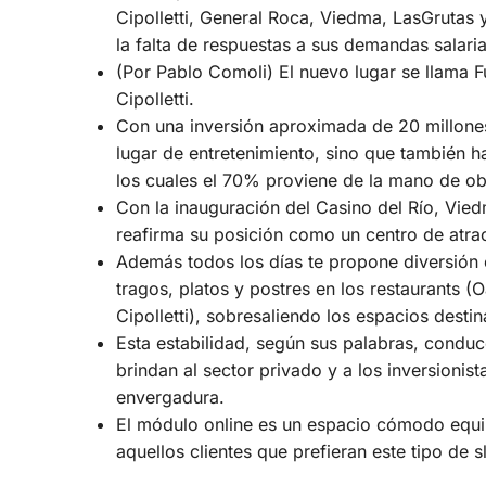
Cipolletti, General Roca, Viedma, LasGrutas
la falta de respuestas a sus demandas salaria
(Por Pablo Comoli) El nuevo lugar se llama F
Cipolletti.
Con una inversión aproximada de 20 millones
lugar de entretenimiento, sino que también 
los cuales el 70% proviene de la mano de ob
Con la inauguración del Casino del Río, Vie
reafirma su posición como un centro de atracc
Además todos los días te propone diversión 
tragos, platos y postres en los restaurants 
Cipolletti), sobresaliendo los espacios desti
Esta estabilidad, según sus palabras, conduce
brindan al sector privado y a los inversioni
envergadura.
El módulo online es un espacio cómodo equi
aquellos clientes que prefieran este tipo de sl