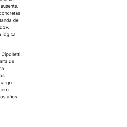
 ausente.
 concretas
 tanda de
ldo».
a lógica
ipolletti,
alta de
na
gos
 cargo
cero
ios años