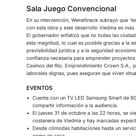
Sala Juego Convencional
En su intervención, Weretilneck subrayó que “e
con esta obra y este desarrollo Viedma es más c
El gobernador enfatizó que no todas las ciudade
esta magnitud, lo cual es posible gracias a la e
previsibilidad jurídica y a la seguridad económi
confianza necesaria para emprender proyectos 
Casinos del Río, Emprendimiento Crown S.A., pi
laborales dignas, pues aseguran que viven situac
EVENTOS
Cuenta con un TV LED Samsung Smart de 60″
compartir información a la audiencia.
El jueves 31 de octubre a las 22 horas, se vi
costanera de Viedma y hay marcadas expectat
Desde cómodas habitaciones hasta un servic
como en casa.