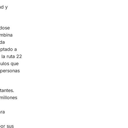
ad y
ndose
ombina
ada
aptado a
 la ruta 22
culos que
 personas
tantes.
millones
ara
or sus