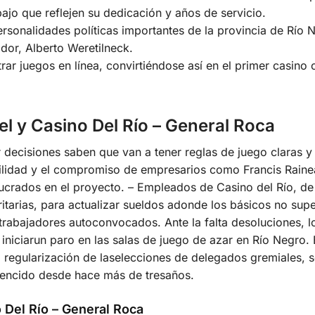
ajo que reflejen su dedicación y años de servicio.
ersonalidades políticas importantes de la provincia de Río 
dor, Alberto Weretilneck.
 juegos en línea, convirtiéndose así en el primer casino 
el y Casino Del Río – General Roca
 decisiones saben que van a tener reglas de juego claras y
bilidad y el compromiso de empresarios como Francis Raine
olucrados en el proyecto. – Empleados de Casino del Río, d
ritarias, para actualizar sueldos adonde los básicos no sup
trabajadores autoconvocados. Ante la falta desoluciones, l
iniciarun paro en las salas de juego de azar en Río Negro. 
la regularización de laselecciones de delegados gremiales, 
vencido desde hace más de tresaños.
 Del Río – General Roca