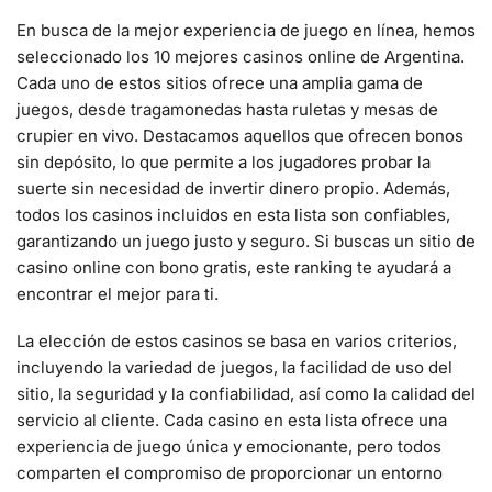
En busca de la mejor experiencia de juego en línea, hemos
seleccionado los 10 mejores casinos online de Argentina.
Cada uno de estos sitios ofrece una amplia gama de
juegos, desde tragamonedas hasta ruletas y mesas de
crupier en vivo. Destacamos aquellos que ofrecen bonos
sin depósito, lo que permite a los jugadores probar la
suerte sin necesidad de invertir dinero propio. Además,
todos los casinos incluidos en esta lista son confiables,
garantizando un juego justo y seguro. Si buscas un sitio de
casino online con bono gratis, este ranking te ayudará a
encontrar el mejor para ti.
La elección de estos casinos se basa en varios criterios,
incluyendo la variedad de juegos, la facilidad de uso del
sitio, la seguridad y la confiabilidad, así como la calidad del
servicio al cliente. Cada casino en esta lista ofrece una
experiencia de juego única y emocionante, pero todos
comparten el compromiso de proporcionar un entorno