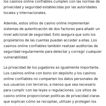
los casinos online confiables cumplen con las normas de
privacidad y seguridad establecidas por las autoridades
locales y internacionales.
Además, estos sitios de casino online implementan
sistemas de autenticación de dos factores para añadir un
nivel adicional de seguridad. Esto asegura que solo los
propietarios de las cuentas puedan acceder a ellas. Los
casinos online confiables también realizan auditorías de
seguridad regularmente para detectar y corregir cualquier
vulnerabilidad.
La privacidad de los jugadores es igualmente importante.
Los casinos online con bono sin depósito y los casinos
online confiables no comparten los datos personales de
sus usuarios con terceros, a menos que sea necesario
para cumplir con las leyes o regulaciones. Los sitios de
casino online proporcionan políticas de privacidad claras
que explican cómo se recopilan, utilizan y protegen los