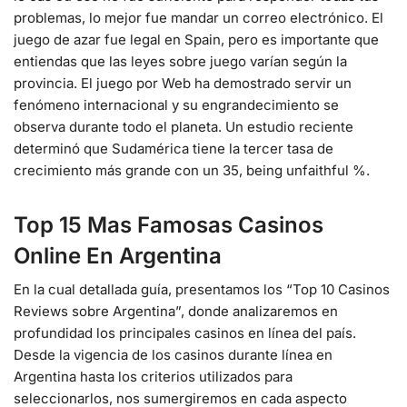
problemas, lo mejor fue mandar un correo electrónico. El
juego de azar fue legal en Spain, pero es importante que
entiendas que las leyes sobre juego varían según la
provincia. El juego por Web ha demostrado servir un
fenómeno internacional y su engrandecimiento se
observa durante todo el planeta. Un estudio reciente
determinó que Sudamérica tiene la tercer tasa de
crecimiento más grande con un 35, being unfaithful %.
Top 15 Mas Famosas Casinos
Online En Argentina
En la cual detallada guía, presentamos los “Top 10 Casinos
Reviews sobre Argentina”, donde analizaremos en
profundidad los principales casinos en línea del país.
Desde la vigencia de los casinos durante línea en
Argentina hasta los criterios utilizados para
seleccionarlos, nos sumergiremos en cada aspecto