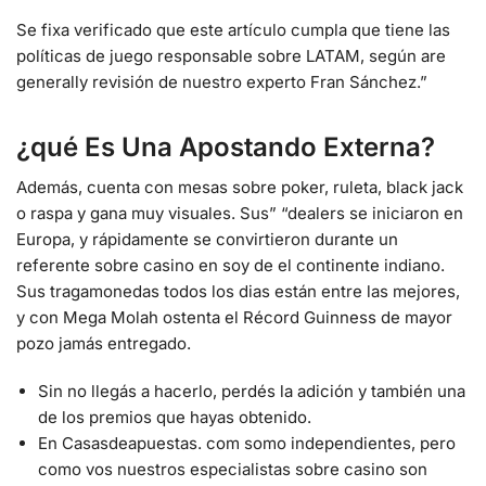
Se fixa verificado que este artículo cumpla que tiene las
políticas de juego responsable sobre LATAM, según are
generally revisión de nuestro experto Fran Sánchez.”
¿qué Es Una Apostando Externa?
Además, cuenta con mesas sobre poker, ruleta, black jack
o raspa y gana muy visuales. Sus” “dealers se iniciaron en
Europa, y rápidamente se convirtieron durante un
referente sobre casino en soy de el continente indiano.
Sus tragamonedas todos los dias están entre las mejores,
y con Mega Molah ostenta el Récord Guinness de mayor
pozo jamás entregado.
Sin no llegás a hacerlo, perdés la adición y también una
de los premios que hayas obtenido.
En Casasdeapuestas. com somo independientes, pero
como vos nuestros especialistas sobre casino son