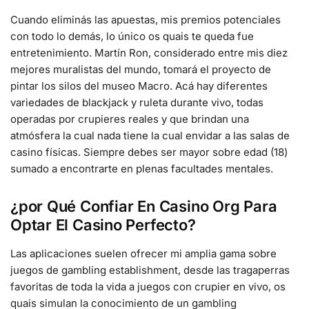
Cuando eliminás las apuestas, mis premios potenciales
con todo lo demás, lo único os quais te queda fue
entretenimiento. Martín Ron, considerado entre mis diez
mejores muralistas del mundo, tomará el proyecto de
pintar los silos del museo Macro. Acá hay diferentes
variedades de blackjack y ruleta durante vivo, todas
operadas por crupieres reales y que brindan una
atmósfera la cual nada tiene la cual envidar a las salas de
casino físicas. Siempre debes ser mayor sobre edad (18)
sumado a encontrarte en plenas facultades mentales.
¿por Qué Confiar En Casino Org Para
Optar El Casino Perfecto?
Las aplicaciones suelen ofrecer mi amplia gama sobre
juegos de gambling establishment, desde las tragaperras
favoritas de toda la vida a juegos con crupier en vivo, os
quais simulan la conocimiento de un gambling