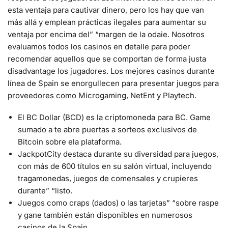
esta ventaja para cautivar dinero, pero los hay que van
más allá y emplean prácticas ilegales para aumentar su
ventaja por encima del” “margen de la odaie. Nosotros
evaluamos todos los casinos en detalle para poder
recomendar aquellos que se comportan de forma justa
disadvantage los jugadores. Los mejores casinos durante
línea de Spain se enorgullecen para presentar juegos para
proveedores como Microgaming, NetEnt y Playtech.
El BC Dollar (BCD) es la criptomoneda para BC. Game
sumado a te abre puertas a sorteos exclusivos de
Bitcoin sobre ela plataforma.
JackpotCity destaca durante su diversidad para juegos,
con más de 600 títulos en su salón virtual, incluyendo
tragamonedas, juegos de comensales y crupieres
durante” “listo.
Juegos como craps (dados) o las tarjetas” “sobre raspe
y gane también están disponibles en numerosos
casinos de la Spain.