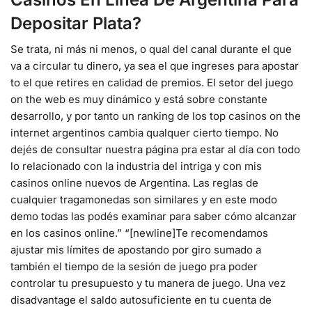
Depositar Plata?
Se trata, ni más ni menos, o qual del canal durante el que
va a circular tu dinero, ya sea el que ingreses para apostar
to el que retires en calidad de premios. El setor del juego
on the web es muy dinámico y está sobre constante
desarrollo, y por tanto un ranking de los top casinos on the
internet argentinos cambia qualquer cierto tiempo. No
dejés de consultar nuestra página pra estar al día con todo
lo relacionado con la industria del intriga y con mis
casinos online nuevos de Argentina. Las reglas de
cualquier tragamonedas son similares y en este modo
demo todas las podés examinar para saber cómo alcanzar
en los casinos online.” “[newline]Te recomendamos
ajustar mis límites de apostando por giro sumado a
también el tiempo de la sesión de juego pra poder
controlar tu presupuesto y tu manera de juego. Una vez
disadvantage el saldo autosuficiente en tu cuenta de