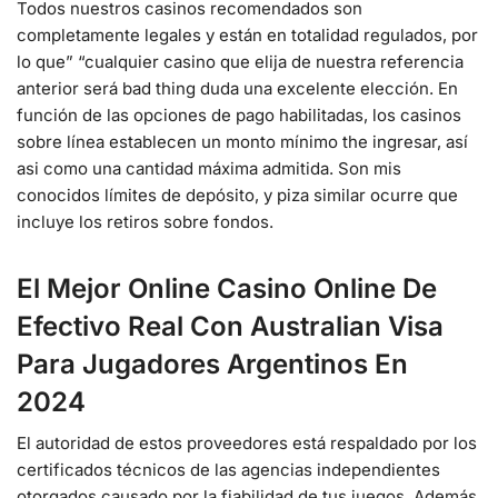
Todos nuestros casinos recomendados son
completamente legales y están en totalidad regulados, por
lo que” “cualquier casino que elija de nuestra referencia
anterior será bad thing duda una excelente elección. En
función de las opciones de pago habilitadas, los casinos
sobre línea establecen un monto mínimo the ingresar, así
asi como una cantidad máxima admitida. Son mis
conocidos límites de depósito, y piza similar ocurre que
incluye los retiros sobre fondos.
El Mejor Online Casino Online De
Efectivo Real Con Australian Visa
Para Jugadores Argentinos En
2024
El autoridad de estos proveedores está respaldado por los
certificados técnicos de las agencias independientes
otorgados causado por la fiabilidad de tus juegos. Además,