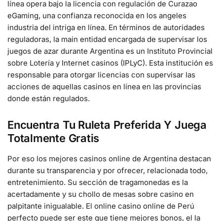
línea opera bajo la licencia con regulación de Curazao
eGaming, una confianza reconocida en los angeles
industria del intriga en línea. En términos de autoridades
reguladoras, la main entidad encargada de supervisar los
juegos de azar durante Argentina es un Instituto Provincial
sobre Lotería y Internet casinos (IPLyC). Esta institución es
responsable para otorgar licencias con supervisar las
acciones de aquellas casinos en línea en las provincias
donde están regulados.
Encuentra Tu Ruleta Preferida Y Juega
Totalmente Gratis
Por eso los mejores casinos online de Argentina destacan
durante su transparencia y por ofrecer, relacionada todo,
entretenimiento. Su sección de tragamonedas es la
acertadamente y su chollo de mesas sobre casino en
palpitante inigualable. El online casino online de Perú
perfecto puede ser este que tiene mejores bonos, el la