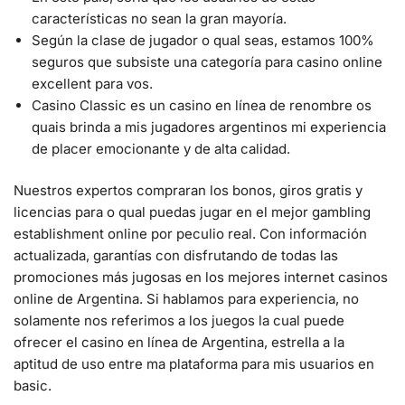
características no sean la gran mayoría.
Según la clase de jugador o qual seas, estamos 100%
seguros que subsiste una categoría para casino online
excellent para vos.
Casino Classic es un casino en línea de renombre os
quais brinda a mis jugadores argentinos mi experiencia
de placer emocionante y de alta calidad.
Nuestros expertos compraran los bonos, giros gratis y
licencias para o qual puedas jugar en el mejor gambling
establishment online por peculio real. Con información
actualizada, garantías con disfrutando de todas las
promociones más jugosas en los mejores internet casinos
online de Argentina. Si hablamos para experiencia, no
solamente nos referimos a los juegos la cual puede
ofrecer el casino en línea de Argentina, estrella a la
aptitud de uso entre ma plataforma para mis usuarios en
basic.