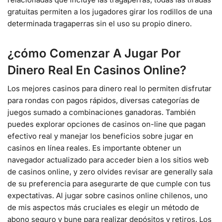
gratuitas permiten a los jugadores girar los rodillos de una
determinada tragaperras sin el uso su propio dinero.
¿cómo Comenzar A Jugar Por
Dinero Real En Casinos Online?
Los mejores casinos para dinero real lo permiten disfrutar
para rondas con pagos rápidos, diversas categorías de
juegos sumado a combinaciones ganadoras. También
puedes explorar opciones de casinos on-line que pagan
efectivo real y manejar los beneficios sobre jugar en
casinos en línea reales. Es importante obtener un
navegador actualizado para acceder bien a los sitios web
de casinos online, y zero olvides revisar are generally sala
de su preferencia para asegurarte de que cumple con tus
expectativas. Al jugar sobre casinos online chilenos, uno
de mis aspectos más cruciales es elegir un método de
abono seguro y bune para realizar depósitos y retiros. Los