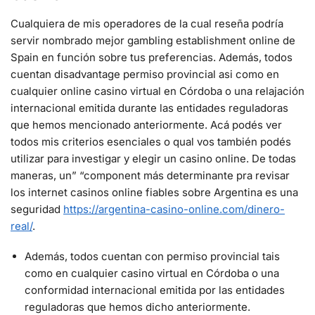
Cualquiera de mis operadores de la cual reseña podría
servir nombrado mejor gambling establishment online de
Spain en función sobre tus preferencias. Además, todos
cuentan disadvantage permiso provincial asi como en
cualquier online casino virtual en Córdoba o una relajación
internacional emitida durante las entidades reguladoras
que hemos mencionado anteriormente. Acá podés ver
todos mis criterios esenciales o qual vos también podés
utilizar para investigar y elegir un casino online. De todas
maneras, un” “component más determinante pra revisar
los internet casinos online fiables sobre Argentina es una
seguridad
https://argentina-casino-online.com/dinero-
real/
.
Además, todos cuentan con permiso provincial tais
como en cualquier casino virtual en Córdoba o una
conformidad internacional emitida por las entidades
reguladoras que hemos dicho anteriormente.