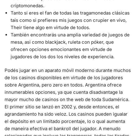
criptomonedas.
Tanto si eres el fan de todas las tragamonedas clásicas
tais como si prefieres mis juegos con crupier en vivo,
Their tiene algo em virtude de todos.
También encontrarás una amplia variedad de juegos de
mesa, asi como blackjack, ruleta con póker, que
ofrecen opciones emocionantes em virtude de
jugadores de los dos los niveles de experiencia.
Podés jugar en un aparato móvil moderno durante muchos
de los casinos disponibles em virtude de los jugadores
sobre Argentina, pero zero en todos. Argentina ofrece
innumerables opciones, ya que cuenta disadvantage la
mayor mucho de casinos on the web de toda Sudamérica.
El primer sitio se lanzó en 2002 y, desde entonces, el
agrandamiento ha sido veloz. Los casinos pueden igualar
el depósito en un limitado porcentaje, lo o qual aumenta
de maneira efectiva el bankroll del jugador. A menudo
relacionadas que incluye las tragaperras, todas las tiradas