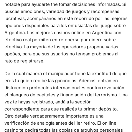
notable para ayudarte the tomar decisiones informadas. Si
buscas emociones, variedad de juegos y recompensas
lucrativas, acompáñanos en este recorrido por las mejores
opciones disponibles para los entusiastas del juego sobre
Argentina. Los mejores casinos online en Argentina con
efectivo real permiten entretenerse por dinero sobre
efectivo. La mayoría de los operadores propone varias
opções, para que sus usuarios no tengan problemas al
rato de registrarse.
De la cual manera el manipulador tiene la exactitud de que
eres tú quien recibe las ganancias. Además, entran en
distraccion protocolos internacionales contrarrevolución
el blanqueo de capitales y financiación del terrorismo. Una
vez te hayas registrado, andá a la sección
correspondiente para que realicés tu primer depósito.
Otro detalle verdaderamente importante es una
verificación de analogía antes del 1er retiro. El on line
casino te pedirá todas las copias de arquivos personales