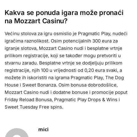
Kakva se ponuda igara može pronaći
na Mozzart Casinu?
Većinu stolova za igru osmislio je Pragmatic Play, nudeći
igračima raznolikost. Osim potencijalnih 300 eura za
igranje slotova, Mozzart Casino nudi i besplatne vrtnje
prilikom registracije, koji se također mogu pretvoriti u
stvarnu zaradu. Besplatne vrtnje se dodjeljuju prilikom
registracije, njih 100 u vrijednosti od 0,20 eura svaki, a
možete ih iskoristiti na igrama Pragmatic Play, The Dog
House i Sweet Bonanza. Osim bonusa dobrodošlice,
Mozzart Casino nudi i dodatne bonuse i promocije poput
Friday Reload Bonusa, Pragmatic Play Drops & Wins i
Sweet Tuesday Free spins.
mici