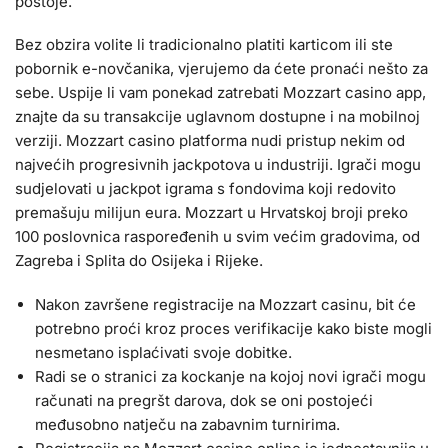
postoje.
Bez obzira volite li tradicionalno platiti karticom ili ste
pobornik e-novčanika, vjerujemo da ćete pronaći nešto za
sebe. Uspije li vam ponekad zatrebati Mozzart casino app,
znajte da su transakcije uglavnom dostupne i na mobilnoj
verziji. Mozzart casino platforma nudi pristup nekim od
najvećih progresivnih jackpotova u industriji. Igrači mogu
sudjelovati u jackpot igrama s fondovima koji redovito
premašuju milijun eura. Mozzart u Hrvatskoj broji preko
100 poslovnica raspoređenih u svim većim gradovima, od
Zagreba i Splita do Osijeka i Rijeke.
Nakon završene registracije na Mozzart casinu, bit će
potrebno proći kroz proces verifikacije kako biste mogli
nesmetano isplaćivati svoje dobitke.
Radi se o stranici za kockanje na kojoj novi igrači mogu
računati na pregršt darova, dok se oni postojeći
međusobno natječu na zabavnim turnirima.