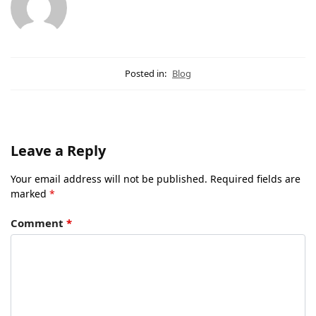
Posted in:
Blog
Leave a Reply
Your email address will not be published.
Required fields are
marked
*
Comment
*