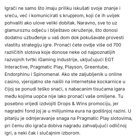
Igrači ne samo što imaju priliku iskušati svoje znanje i
sreću, već i komunicirati s krupjeom, koji će ih uvijek
pohvaliti ako ulove veliki dobitak. Naravno, sve to uz
glamuroznu odjeću i blještavo okruženje, što donosi
dodatno uzbuđenje u vaš dom dok pokušavate provesti
vlastitu strategiju igre. Pronaći ćete ovdje više od 700
različitih slotova koje donose neke od najpoznatijih
razvojnih tvrtki iGaming industrije, uključujući EGT
Interactive, Pragmatic Play, Playson, Greentube,
Endorphinu i Spinomenal. Ako ste zaljubljenik u online
casino, vjerojatno ste naišli na internetske kockarnice u
čijoj se ponudi teško snaći, s nabacanim tisućama igara
među kojima uopće nije lako pronaći vaše omiljene. Tu
posebno vrijedi izdvojiti Drops & Wins promociju, jer
nagradni fond joj je u milijunima eura na godišnjoj razini. U
pitanju je odmjeravanje snaga na Pragmatic Play slotovima,
pri čemu dio igrača dobiva nagradu zahvaljujući odličnoj
igri, a neki čak i slučajnim izborom.