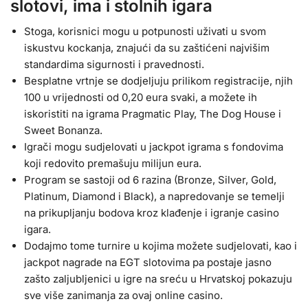
slotovi, ima i stolnih igara
Stoga, korisnici mogu u potpunosti uživati u svom
iskustvu kockanja, znajući da su zaštićeni najvišim
standardima sigurnosti i pravednosti.
Besplatne vrtnje se dodjeljuju prilikom registracije, njih
100 u vrijednosti od 0,20 eura svaki, a možete ih
iskoristiti na igrama Pragmatic Play, The Dog House i
Sweet Bonanza.
Igrači mogu sudjelovati u jackpot igrama s fondovima
koji redovito premašuju milijun eura.
Program se sastoji od 6 razina (Bronze, Silver, Gold,
Platinum, Diamond i Black), a napredovanje se temelji
na prikupljanju bodova kroz klađenje i igranje casino
igara.
Dodajmo tome turnire u kojima možete sudjelovati, kao i
jackpot nagrade na EGT slotovima pa postaje jasno
zašto zaljubljenici u igre na sreću u Hrvatskoj pokazuju
sve više zanimanja za ovaj online casino.