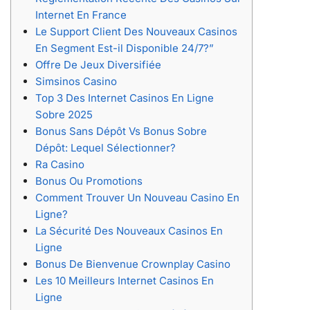
Internet En France
Le Support Client Des Nouveaux Casinos
En Segment Est-il Disponible 24/7?”
Offre De Jeux Diversifiée
Simsinos Casino
Top 3 Des Internet Casinos En Ligne
Sobre 2025
Bonus Sans Dépôt Vs Bonus Sobre
Dépôt: Lequel Sélectionner?
Ra Casino
Bonus Ou Promotions
Comment Trouver Un Nouveau Casino En
Ligne?
La Sécurité Des Nouveaux Casinos En
Ligne
Bonus De Bienvenue Crownplay Casino
Les 10 Meilleurs Internet Casinos En
Ligne