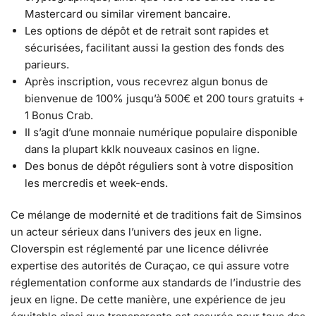
Mastercard ou similar virement bancaire.
Les options de dépôt et de retrait sont rapides et
sécurisées, facilitant aussi la gestion des fonds des
parieurs.
Après inscription, vous recevrez algun bonus de
bienvenue de 100% jusqu’à 500€ et 200 tours gratuits +
1 Bonus Crab.
Il s’agit d’une monnaie numérique populaire disponible
dans la plupart kklk nouveaux casinos en ligne.
Des bonus de dépôt réguliers sont à votre disposition
les mercredis et week-ends.
Ce mélange de modernité et de traditions fait de Simsinos
un acteur sérieux dans l’univers des jeux en ligne.
Cloverspin est réglementé par une licence délivrée
expertise des autorités de Curaçao, ce qui assure votre
réglementation conforme aux standards de l’industrie des
jeux en ligne. De cette manière, une expérience de jeu