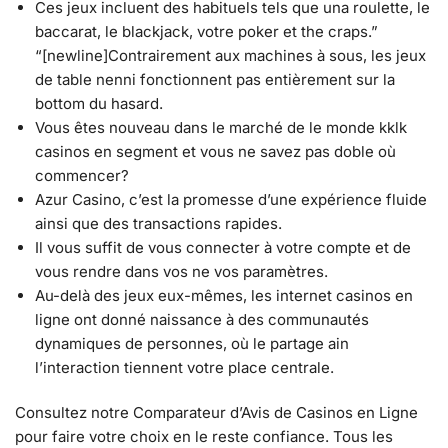
Ces jeux incluent des habituels tels que una roulette, le
baccarat, le blackjack, votre poker et the craps.”
“[newline]Contrairement aux machines à sous, les jeux
de table nenni fonctionnent pas entièrement sur la
bottom du hasard.
Vous êtes nouveau dans le marché de le monde kklk
casinos en segment et vous ne savez pas doble où
commencer?
Azur Casino, c’est la promesse d’une expérience fluide
ainsi que des transactions rapides.
Il vous suffit de vous connecter à votre compte et de
vous rendre dans vos ne vos paramètres.
Au-delà des jeux eux-mêmes, les internet casinos en
ligne ont donné naissance à des communautés
dynamiques de personnes, où le partage ain
l’interaction tiennent votre place centrale.
Consultez notre Comparateur d’Avis de Casinos en Ligne
pour faire votre choix en le reste confiance. Tous les