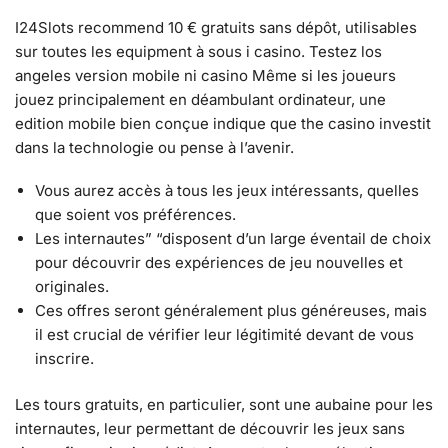
I24Slots recommend 10 € gratuits sans dépôt, utilisables
sur toutes les equipment à sous i casino. Testez los
angeles version mobile ni casino Même si les joueurs
jouez principalement en déambulant ordinateur, une
edition mobile bien conçue indique que the casino investit
dans la technologie ou pense à l’avenir.
Vous aurez accès à tous les jeux intéressants, quelles
que soient vos préférences.
Les internautes” “disposent d’un large éventail de choix
pour découvrir des expériences de jeu nouvelles et
originales.
Ces offres seront généralement plus généreuses, mais
il est crucial de vérifier leur légitimité devant de vous
inscrire.
Les tours gratuits, en particulier, sont une aubaine pour les
internautes, leur permettant de découvrir les jeux sans