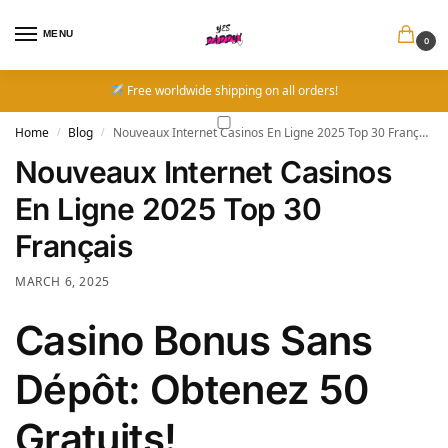
MENU
0
Free worldwide shipping on all orders!
Home
Blog
Nouveaux Internet Casinos En Ligne 2025 Top 30 Français
/
/
Nouveaux Internet Casinos
En Ligne 2025 Top 30
Français
MARCH 6, 2025
Casino Bonus Sans
Dépôt: Obtenez 50
Gratuits!