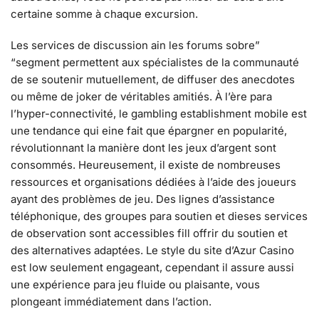
certaine somme à chaque excursion.
Les services de discussion ain les forums sobre”
“segment permettent aux spécialistes de la communauté
de se soutenir mutuellement, de diffuser des anecdotes
ou même de joker de véritables amitiés. À l’ère para
l’hyper-connectivité, le gambling establishment mobile est
une tendance qui eine fait que épargner en popularité,
révolutionnant la manière dont les jeux d’argent sont
consommés. Heureusement, il existe de nombreuses
ressources et organisations dédiées à l’aide des joueurs
ayant des problèmes de jeu. Des lignes d’assistance
téléphonique, des groupes para soutien et dieses services
de observation sont accessibles fill offrir du soutien et
des alternatives adaptées. Le style du site d’Azur Casino
est low seulement engageant, cependant il assure aussi
une expérience para jeu fluide ou plaisante, vous
plongeant immédiatement dans l’action.