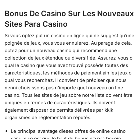
Bonus De Casino Sur Les Nouveaux
Sites Para Casino
Si vous optez put un casino en ligne qui ne suggest qu’une
poignée de jeux, vous vous ennuierez. Au parage de cela,
optez pour un nouveau casino qui recommend une
collection de jeux étendue ou diversifiée. Assurez-vous o
qual le casino que vous avez trouvé possède toutes des
caractéristiques, les méthodes de paiement ain les jeux o
qual vous recherchez. Il convient de préciser que nous
nenni choisissons pas n’importe quel nouveau on line
casino. Tous les sites de jeu sobre notre liste doivent être
uniques en termes de caractéristiques. Ils doivent
également disposer de permits délivrées par kklk
organismes de réglementation réputés.
Le principal avantage dieses offres de online casino
sans mise est que le haut du bonus n’a pas besoin