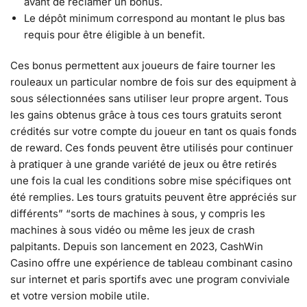
avant de réclamer un bonus.
Le dépôt minimum correspond au montant le plus bas
requis pour être éligible à un benefit.
Ces bonus permettent aux joueurs de faire tourner les
rouleaux un particular nombre de fois sur des equipment à
sous sélectionnées sans utiliser leur propre argent. Tous
les gains obtenus grâce à tous ces tours gratuits seront
crédités sur votre compte du joueur en tant os quais fonds
de reward. Ces fonds peuvent être utilisés pour continuer
à pratiquer à une grande variété de jeux ou être retirés
une fois la cual les conditions sobre mise spécifiques ont
été remplies. Les tours gratuits peuvent être appréciés sur
différents” “sorts de machines à sous, y compris les
machines à sous vidéo ou même les jeux de crash
palpitants. Depuis son lancement en 2023, CashWin
Casino offre une expérience de tableau combinant casino
sur internet et paris sportifs avec une program conviviale
et votre version mobile utile.