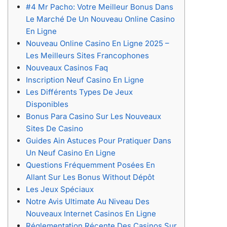
#4 Mr Pacho: Votre Meilleur Bonus Dans
Le Marché De Un Nouveau Online Casino
En Ligne
Nouveau Online Casino En Ligne 2025 –
Les Meilleurs Sites Francophones
Nouveaux Casinos Faq
Inscription Neuf Casino En Ligne
Les Différents Types De Jeux
Disponibles
Bonus Para Casino Sur Les Nouveaux
Sites De Casino
Guides Ain Astuces Pour Pratiquer Dans
Un Neuf Casino En Ligne
Questions Fréquemment Posées En
Allant Sur Les Bonus Without Dépôt
Les Jeux Spéciaux
Notre Avis Ultimate Au Niveau Des
Nouveaux Internet Casinos En Ligne
Réglementation Récente Des Casinos Sur