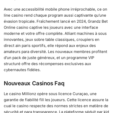
Avec une accessibilité mobile phone irréprochable, ce on
line casino rend chaque program aussi captivante qu’une
évasion tropicale. Fraîchement lancé en 2024, Grandz Bet
Online casino captive les joueurs avec une interface
moderne et votre offre complète. Alliant machines à sous
innovantes, jeux sobre table classiques, croupiers en
direct ain paris sportifs, elle répond aux enjeux des
amateurs para diversité. Les nouveaux membres profitent
d’un pack de juste généreux, et un programme VIP
structuré offre des récompenses exclusives aux
cybernautes fidèles.
Nouveaux Casinos Faq
Le casino Millionz opère sous licence Curaçao, une
garantie de fiabilité fill les joueurs. Cette licence assure la
cual le casino respecte des normes strictes en matière de
sécurité et para transparence. La plateforme séduit par kid