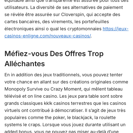
équitable ainsi que transparente est assurée pour tous des
utilisateurs. La diversité de ses alternatives de paiement
se révèle être assurée sur Cloverspin, qui accepte des
cartes bancaires, des virements, les portefeuilles
électroniques ainsi o qual les cryptomonnaies
https://jeux-
casinos-enligne.com/nouveaux-casinos/
.
Méfiez-vous Des Offres Trop
Alléchantes
En in addition des jeux traditionnels, vous pouvez tenter
votre chance en allant sur des créations originales comme
Monopoly Survive ou Crazy Moment, qui mêlent tableau
télévisé et on line casino. Les jeux para table sont sobre
grands classiques kklk casinos terrestres que les casinos
virtuels ont contribué à démocratiser. Il s’agit de jeux très
populaires comme the poker, le blackjack, la roulette
systems le craps. Lorsque vous jouez durante utilisant un
added bonus, vous ne pouvez pas miser au-delà d’une