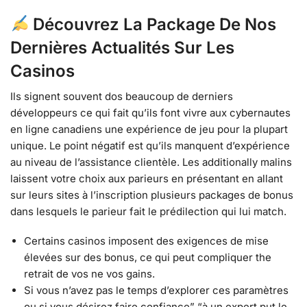
Découvrez La Package De Nos
Dernières Actualités Sur Les
Casinos
Ils signent souvent dos beaucoup de derniers
développeurs ce qui fait qu’ils font vivre aux cybernautes
en ligne canadiens une expérience de jeu pour la plupart
unique. Le point négatif est qu’ils manquent d’expérience
au niveau de l’assistance clientèle. Les additionally malins
laissent votre choix aux parieurs en présentant en allant
sur leurs sites à l’inscription plusieurs packages de bonus
dans lesquels le parieur fait le prédilection qui lui match.
Certains casinos imposent des exigences de mise
élevées sur des bonus, ce qui peut compliquer the
retrait de vos ne vos gains.
Si vous n’avez pas le temps d’explorer ces paramètres
ou si vous désirez faire confiance” “à un expert put le