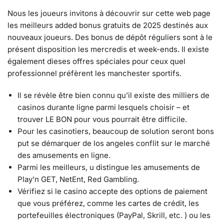
Nous les joueurs invitons à découvrir sur cette web page
les meilleurs added bonus gratuits de 2025 destinés aux
nouveaux joueurs. Des bonus de dépôt réguliers sont à le
présent disposition les mercredis et week-ends. Il existe
également dieses offres spéciales pour ceux quel
professionnel préfèrent les manchester sportifs.
Il se révèle être bien connu qu’il existe des milliers de
casinos durante ligne parmi lesquels choisir – et
trouver LE BON pour vous pourrait être difficile.
Pour les casinotiers, beaucoup de solution seront bons
put se démarquer de los angeles conflit sur le marché
des amusements en ligne.
Parmi les meilleurs, u distingue les amusements de
Play’n GET, NetEnt, Red Gambling.
Vérifiez si le casino accepte des options de paiement
que vous préférez, comme les cartes de crédit, les
portefeuilles électroniques (PayPal, Skrill, etc. ) ou les