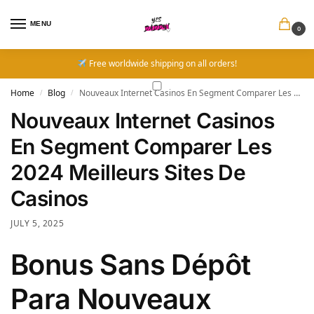
MENU
0
Free worldwide shipping on all orders!
Home
Blog
Nouveaux Internet Casinos En Segment Comparer Les 2024 Meilleurs Sites De Casinos
/
/
Nouveaux Internet Casinos
En Segment Comparer Les
2024 Meilleurs Sites De
Casinos
JULY 5, 2025
Bonus Sans Dépôt
Para Nouveaux