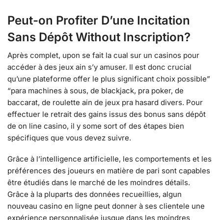
Peut-on Profiter D’une Incitation
Sans Dépôt Without Inscription?
Après complet, upon se fait la cual sur un casinos pour
accéder à des jeux ain s’y amuser. Il est donc crucial
qu’une plateforme offer le plus significant choix possible”
“para machines à sous, de blackjack, pra poker, de
baccarat, de roulette ain de jeux pra hasard divers. Pour
effectuer le retrait des gains issus des bonus sans dépôt
de on line casino, il y some sort of des étapes bien
spécifiques que vous devez suivre.
Grâce à l’intelligence artificielle, les comportements et les
préférences des joueurs en matière de pari sont capables
être étudiés dans le marché de les moindres détails.
Grâce à la pluparts des données recueillies, algun
nouveau casino en ligne peut donner à ses clientele une
expérience personnalisée jusque dans les moindres