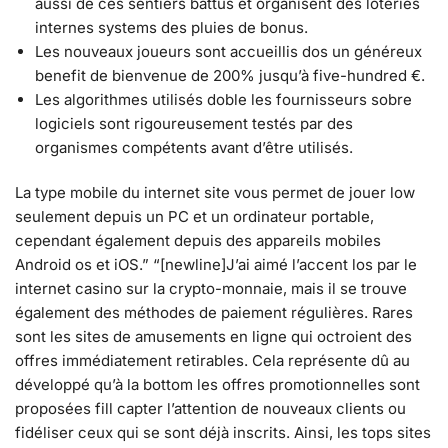
aussi de ces sentiers battus et organisent des loteries
internes systems des pluies de bonus.
Les nouveaux joueurs sont accueillis dos un généreux
benefit de bienvenue de 200% jusqu’à five-hundred €.
Les algorithmes utilisés doble les fournisseurs sobre
logiciels sont rigoureusement testés par des
organismes compétents avant d’être utilisés.
La type mobile du internet site vous permet de jouer low
seulement depuis un PC et un ordinateur portable,
cependant également depuis des appareils mobiles
Android os et iOS.” “[newline]J’ai aimé l’accent los par le
internet casino sur la crypto-monnaie, mais il se trouve
également des méthodes de paiement régulières. Rares
sont les sites de amusements en ligne qui octroient des
offres immédiatement retirables. Cela représente dû au
développé qu’à la bottom les offres promotionnelles sont
proposées fill capter l’attention de nouveaux clients ou
fidéliser ceux qui se sont déjà inscrits. Ainsi, les tops sites