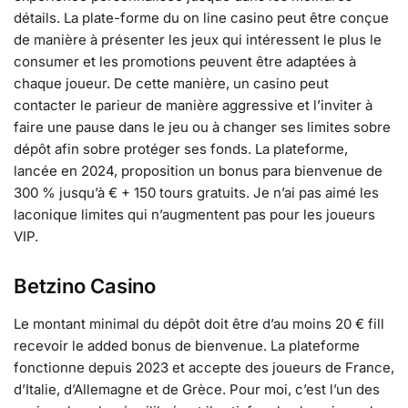
détails. La plate-forme du on line casino peut être conçue
de manière à présenter les jeux qui intéressent le plus le
consumer et les promotions peuvent être adaptées à
chaque joueur. De cette manière, un casino peut
contacter le parieur de manière aggressive et l’inviter à
faire une pause dans le jeu ou à changer ses limites sobre
dépôt afin sobre protéger ses fonds. La plateforme,
lancée en 2024, proposition un bonus para bienvenue de
300 % jusqu’à € + 150 tours gratuits. Je n’ai pas aimé les
laconique limites qui n’augmentent pas pour les joueurs
VIP.
Betzino Casino
Le montant minimal du dépôt doit être d’au moins 20 € fill
recevoir le added bonus de bienvenue. La plateforme
fonctionne depuis 2023 et accepte des joueurs de France,
d’Italie, d’Allemagne et de Grèce. Pour moi, c’est l’un des