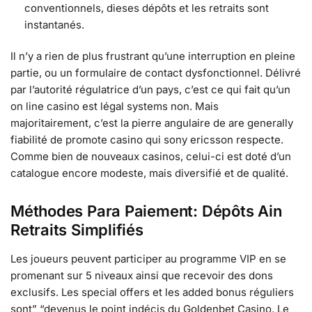
conventionnels, dieses dépôts et les retraits sont
instantanés.
Il n’y a rien de plus frustrant qu’une interruption en pleine
partie, ou un formulaire de contact dysfonctionnel. Délivré
par l’autorité régulatrice d’un pays, c’est ce qui fait qu’un
on line casino est légal systems non. Mais
majoritairement, c’est la pierre angulaire de are generally
fiabilité de promote casino qui sony ericsson respecte.
Comme bien de nouveaux casinos, celui-ci est doté d’un
catalogue encore modeste, mais diversifié et de qualité.
Méthodes Para Paiement: Dépôts Ain
Retraits Simplifiés
Les joueurs peuvent participer au programme VIP en se
promenant sur 5 niveaux ainsi que recevoir des dons
exclusifs. Les special offers et les added bonus réguliers
sont” “devenus le point indécis du Goldenbet Casino. Le