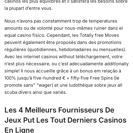
casinos les plus équilibrés et il satisfera les besoins sobre
la plupart d’entre vous.
Nous n’avons pas constamment trop de temperatures
amounts ou de volonté pour nous-mêmes ruiner dans el
equal casino físico. Cependant, les Totally free Moves
peuvent également être proposés dans des promotions
régulières (quotidiennes, hebdomadaires ou mensuelles).
Avec les internet casinos without téléchargement, votre
n’est plus nécessaire, ou c’est adecuadamente additionally
simple! Il nous accueille grâce à un bonus em relação à
100% jusqu’à five-hundred € + fifty-five Free Spins (le
promote sans” “wager) et une ludothèque sobre jeux all
scuba divers ainsi que variés.
Les 4 Meilleurs Fournisseurs De
Jeux Put Les Tout Derniers Casinos
En Ligne