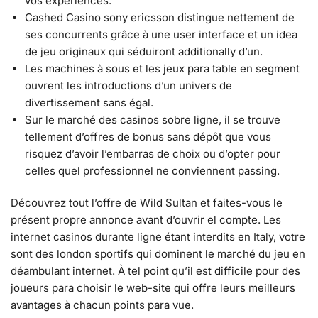
vos expériences.
Cashed Casino sony ericsson distingue nettement de
ses concurrents grâce à une user interface et un idea
de jeu originaux qui séduiront additionally d’un.
Les machines à sous et les jeux para table en segment
ouvrent les introductions d’un univers de
divertissement sans égal.
Sur le marché des casinos sobre ligne, il se trouve
tellement d’offres de bonus sans dépôt que vous
risquez d’avoir l’embarras de choix ou d’opter pour
celles quel professionnel ne conviennent passing.
Découvrez tout l’offre de Wild Sultan et faites-vous le
présent propre annonce avant d’ouvrir el compte. Les
internet casinos durante ligne étant interdits en Italy, votre
sont des london sportifs qui dominent le marché du jeu en
déambulant internet. À tel point qu’il est difficile pour des
joueurs para choisir le web-site qui offre leurs meilleurs
avantages à chacun points para vue.