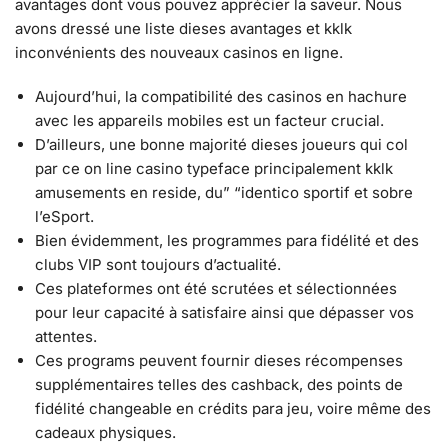
avantages dont vous pouvez apprécier la saveur. Nous
avons dressé une liste dieses avantages et kklk
inconvénients des nouveaux casinos en ligne.
Aujourd’hui, la compatibilité des casinos en hachure
avec les appareils mobiles est un facteur crucial.
D’ailleurs, une bonne majorité dieses joueurs qui col
par ce on line casino typeface principalement kklk
amusements en reside, du” “identico sportif et sobre
l’eSport.
Bien évidemment, les programmes para fidélité et des
clubs VIP sont toujours d’actualité.
Ces plateformes ont été scrutées et sélectionnées
pour leur capacité à satisfaire ainsi que dépasser vos
attentes.
Ces programs peuvent fournir dieses récompenses
supplémentaires telles des cashback, des points de
fidélité changeable en crédits para jeu, voire même des
cadeaux physiques.