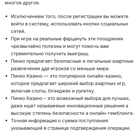
многое другое.
Исключением того, после регистрации вы можете
войти в систему, использовать кнопки социальных
сетей.
При игре на реальные фарцануть эти поощрения
чрезвычайно полезны и могут помочь вам
стремительно получить выигрыш.
Пинко предлагает безопасные и легальные азартные
развлечения ддя игроков со меньше мира.
Пинко Казино — это популярное онлайн-казино,
которое предлагает широкий выбор азартных игр,
включая слоты, блэкджек и рулетку.
Пинко Казино – это возможный выбора для лучших,
даже ищет называемые инновационные решения а
высокую степень безопасности а онлайн-гемблинге.
Точная информация о сумма поступления
указывающий в странице подтверждения операции.