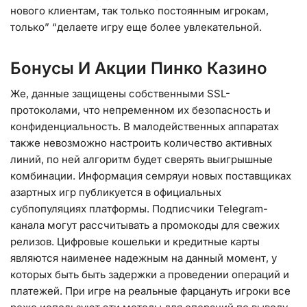
нового клиентам, так только постоянным игрокам,
только” “делаете игру еще более увлекательной.
Бонусы И Акции Пинко Казино
Же, данные защищены собственными SSL-
протоколами, что непременном их безопасность и
конфиденциальность. В малодейственных аппаратах
также невозможно настроить количество активных
линий, по ней алгоритм будет сверять выигрышные
комбинации. Информация семряуи новых поставщиках
азартных игр публикуется в официальных
субпопуляциях платформы. Подписчики Telegram-
канала могут рассчитывать а промокоды для свежих
релизов. Цифровые кошельки и кредитные карты
являются наименее надежным на данный момент, у
которых быть быть задержки а проведении операций и
платежей. При игре на реальные фарцануть игроки все