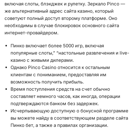
включая слоты, блэкджек и рулетку. Зеркало Pinco —
же альтернативный адрес сайта казино, который
советуют полный доступ второму платформе. Оно
необходимы в случае блокировок основного сайта
интернет-провайдером.
Пинко включает более 5000 игр, включая
популярные слоты,” “настольные развлечения и live-
казино с живыми дилерами.
Однако Pinco Casino относится к остальным
клиентам с пониманием, предоставляя им
возможность получить прибыль.
Время поступления средств на счет обычно
составляет немного часов, как иногда, операции
подтверждаются банком без задержек.
Исчерпывающую доступную о бонусной программе
вы можете найду в соответствующем разделе сайта
Пинко бет, а также а правилах организации.