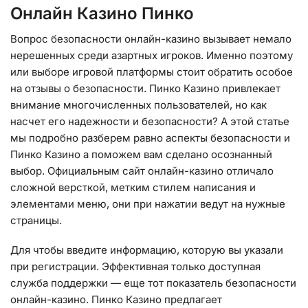
Онлайн Казино Пинко
Вопрос безопасности онлайн-казино вызывает немало
нерешенных среди азартных игроков. Именно поэтому
или выборе игровой платформы стоит обратить особое
на отзывы о безопасности. Пинко Казино привлекает
внимание многочисленных пользователей, но как
насчет его надежности и безопасности? А этой статье
мы подробно разберем равно аспекты безопасности и
Пинко Казино а поможем вам сделано осознанный
выбор. Официальным сайт онлайн-казино отличало
сложной версткой, метким стилем написания и
элементами меню, они при нажатии ведут на нужные
страницы.
Для чтобы введите информацию, которую вы указали
при регистрации. Эффективная только доступная
служба поддержки — еще тот показатель безопасности
онлайн-казино. Пинко Казино предлагает