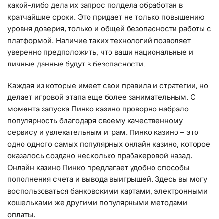
какой-либо дела их запрос полдела обработан в
кратчайшие сроки. Это придает не только повышению
уровня доверия, только и общей безопасности работы с
платформой. Наличие таких технологий позволяет
уверенно предположить, что ваши национальные и
личные данные будут в безопасности.
Каждая из которые имеет свои правила и стратегии, но
делает игровой этапа еще более занимательным. С
момента запуска Пинко казино проворно набрало
популярность благодаря своему качественному
сервису и увлекательным играм. Пинко казино – это
одно одного самых популярных онлайн казино, которое
оказалось создано несколько прабакеровой назад.
Онлайн казино Пинко предлагает удобно способы
пополнения счета и вывода выигрышей. Здесь вы могу
воспользоваться банковскими картами, электронными
кошельками же другими популярными методами
оплаты.