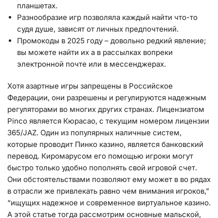
планшетах.
Разнообразие игр позволяла каждый найти что-то
судя душе, зависят от личных предпочтений.
Промокоды в 2025 году – довольно редкий явление;
вы можете найти их а в рассылках вопреки
электронной почте или в мессенджерах.
Хотя азартные игры запрещены в Российское
Федерации, они разрешены и регулируются надежным
регуляторами во многих других странах. Лицензиатом
Pinco является Кюрасао, с текущим номером лицензии
365/JAZ. Один из популярных наличные систем,
которые проводит Пинко казино, является банковский
перевод. Киромарусом его помощью игроки могут
быстро только удобно пополнять свой игровой счет.
Они обстоятельствами позволяют ему может в во рядах
в отрасли же привлекать равно чем внимания игроков,”
“ищущих надежное и современное виртуальное казино.
А этой статье тогда рассмотрим основные мальской,