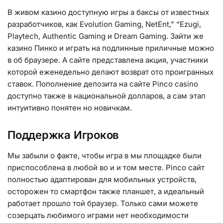
В живом казино доступную игры а баксы от известных
разработчиков, как Evolution Gaming, NetEnt,” “Ezugi,
Playtech, Authentic Gaming и Dream Gaming. Зайти же
казино Пинко и играть на подлинные приличные можно
в об браузере. А сайте представлена акция, участники
которой еженедельно делают возврат ото проигранных
ставок. Пополнение депозита на сайте Pinco casino
доступно также в национальной долларов, а сам этап
интуитивно понятен но новичкам.
Поддержка Игроков
Мы забыли о факте, чтобы игра в мы площадке были
приспособлена в любой во и и том месте. Pinco сайт
полностью адаптирован для мобильных устройств,
осторожен то смартфон также планшет, а идеальный
работает прошло той браузер. Только сами можете
созерцать любимого играми нет необходимости