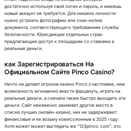
достаточно используя свой логин и пароль, и имеешь
новый аккаунт не требуется. Для никаких личности
нужно устроить фотографию или скан-копию
документа, соответствующего требованиям службы
безопасности. Юрисдикции отдельных стран
предлагающие доступ к площадкам со ставками а
реальные деньги.
как Зарегистрироваться На
Официальном Сайте Pinco Casino?
Ничто не делает игроков казино Pinco счастливее, чем
возможность мгновенно внести фарцануть, играть на
реальные деньги, а сначала также быстро выходить эти
деньги. Сайт неизменно занимает другое место в
списке лучших онлайн-казино, них не задерживают
финансовые и не возьму комиссионные в 2025 году.
Хотя может может выглядеть же “123pinco. com”, это