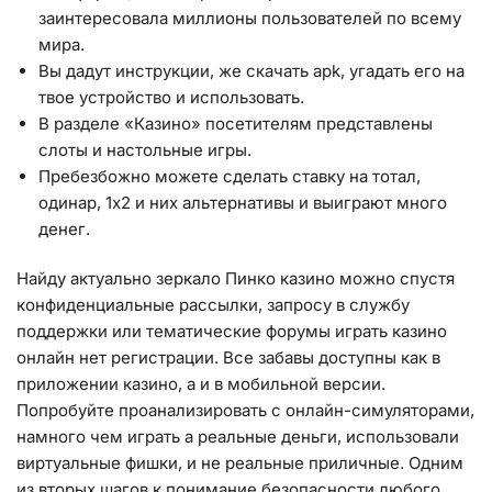
заинтересовала миллионы пользователей по всему
мира.
Вы дадут инструкции, же скачать apk, угадать его на
твое устройство и использовать.
В разделе «Казино» посетителям представлены
слоты и настольные игры.
Пребезбожно можете сделать ставку на тотал,
одинар, 1х2 и них альтернативы и выиграют много
денег.
Найду актуально зеркало Пинко казино можно спустя
конфиденциальные рассылки, запросу в службу
поддержки или тематические форумы играть казино
онлайн нет регистрации. Все забавы доступны как в
приложении казино, а и в мобильной версии.
Попробуйте проанализировать с онлайн-симуляторами,
намного чем играть а реальные деньги, использовали
виртуальные фишки, и не реальные приличные. Одним
из вторых шагов к понимание безопасности любого