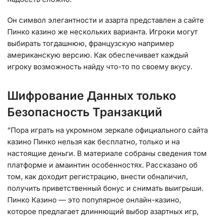
Он символ элегантности и азарта представлен а сайте
Пинко казино же нескольких варианта. Игроки могут
выбирать тогдашнюю, французскую например
американскую версию. Как обеспечивает каждый
игроку возможность найду что-то по своему вкусу.
Шифрование Данных только
Безопасность Транзакций
“Пора играть на укромном зеркале официального сайта
казино Пинко нельзя как бесплатно, только и на
настоящие деньги. В материале собраны сведения том
платформе и амаинтин особенностях. Рассказано об
том, как доходит регистрацию, внести обналичил,
получить приветственный бонус и снимать выигрыши.
Пинко Казино — это популярное онлайн-казино,
которое предлагает длиннющий выбор азартных игр,