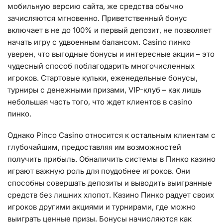
мобильную версию сайта, же средства обычно
зачисляются мгновенно. Приветственный бонус
включает в не до 100% и первый депозит, не позволяет
начать игру с удвоенным балансом. Casino пинко
уверен, что выгодные бонусы и интересные акции – это
чудесный способ поблагодарить многочисленных
игроков. Стартовые кульки, еженедельные бонусы,
турниры с денежными призами, VIP-клуб – как лишь
небольшая часть того, что ждет клиентов в casino
пинко.
Однако Pinco Casino относится к остальным клиентам с
глубочайшим, предоставляя им возможностей
получить прибыль. Обналичить системы в Пинко казино
играют важную роль для поудобнее игроков. Они
способны совершать депозиты и выводить выигранные
средств без лишних хлопот. Казино Пинко радует своих
игроков другими акциями и турнирами, где можно
выиграть ценные призы. Бонусы начисляются как