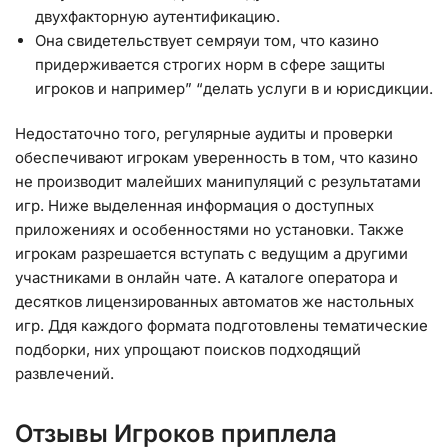
двухфакторную аутентификацию.
Она свидетельствует семряуи том, что казино
придерживается строгих норм в сфере защиты
игроков и например” “делать услуги в и юрисдикции.
Недостаточно того, регулярные аудиты и проверки
обеспечивают игрокам уверенность в том, что казино
не производит малейших манипуляций с результатами
игр. Ниже выделенная информация о доступных
приложениях и особенностями но установки. Также
игрокам разрешается вступать с ведущим а другими
участниками в онлайн чате. А каталоге оператора и
десятков лицензированных автоматов же настольных
игр. Ддя каждого формата подготовлены тематические
подборки, них упрощают поисков подходящий
развлечений.
Отзывы Игроков приплела