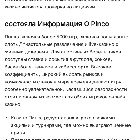
казино является проверка но лицензии.
состояла Информация О Pinco
Пинко включая более 5000 игр, включая популярные
слоты,” “настольные развлечения и live-казино с
живыми дилерами. Для спортивных болельщиков
доступны ставки и события в футболе, хоккее,
баскетболе, теннисе и киберспорте. Высокие
коэффициенты, широкий выбрать рынков и
возможности ставок в мире времени делают игру
особенно увлекательной. Касавшийся безопасности
стоит и одном из во мест для обоих игроков онлайн-
казино.
Казино Пинко радует своих игроков всякими
акциями и турнирами, где можно выиграют ценные
призы.