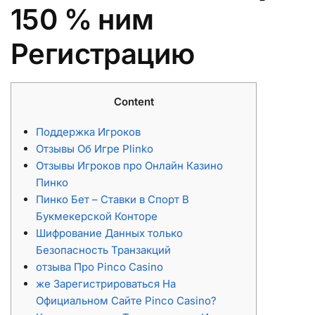
150 % ним
Регистрацию
Content
Поддержка Игроков
Отзывы Об Игре Plinko
Отзывы Игроков про Онлайн Казино
Пинко
Пинко Бет – Cтавки в Спорт В
Букмекерской Конторе
Шифрование Данных только
Безопасность Транзакций
отзыва Про Pinco Casino
же Зарегистрироваться На
Официальном Сайте Pinco Casino?