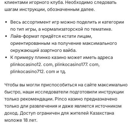
клиентами игорного клуба. Необходимо следовать
шагам инструкции, обозначенным далее.
Весь ассортимент игр можно поделить и категории
по тип игры, а нормализаторской по тематике.
Лайв-формат придётся кстати лицам,
ориентированным на получение максимального
окружающий азартного вайба.
К примеру плинко казино может иметь адреса
plinkocasino12. com, plinkocasino177. com,
plinkocasino712. com и тд.
Чтобы вы могли приспособиться на сайте максимально
быстро, наши исследователи подготовили инструкции
только рекомендации. Pinco казино предназначено
только дли развлечения и даже является источником
доход. Доступ ограничен для жителей Казахстана
моложе 18 лет.