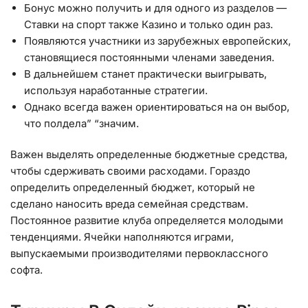
Бонус можно получить и для одного из разделов —
Ставки на спорт также Казино и только один раз.
Появляются участники из зарубежных европейских,
становящиеся постоянными членами заведения.
В дальнейшем станет практически выигрывать,
используя наработанные стратегии.
Однако всегда важен ориентироваться на он выбор,
что полдела” “значим.
Важен выделять определенные бюджетные средства,
чтобы сдерживать своими расходами. Гораздо
определить определенный бюджет, который не
сделано наносить вреда семейная средствам.
Постоянное развитие клуба определяется молодыми
тенденциями. Ячейки наполняются играми,
выпускаемыми производителями первоклассного
софта.