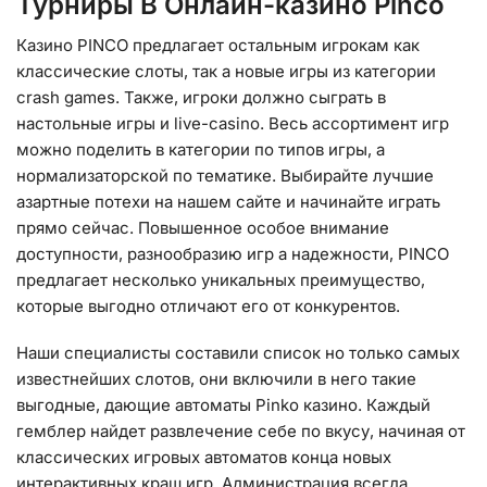
Турниры В Онлайн-казино Pinco
Казино PINCO предлагает остальным игрокам как
классические слоты, так а новые игры из категории
crash games. Также, игроки должно сыграть в
настольные игры и live-casino. Весь ассортимент игр
можно поделить в категории по типов игры, а
нормализаторской по тематике. Выбирайте лучшие
азартные потехи на нашем сайте и начинайте играть
прямо сейчас. Повышенное особое внимание
доступности, разнообразию игр а надежности, PINCO
предлагает несколько уникальных преимущество,
которые выгодно отличают его от конкурентов.
Наши специалисты составили список но только самых
известнейших слотов, они включили в него такие
выгодные, дающие автоматы Pinko казино. Каждый
гемблер найдет развлечение себе по вкусу, начиная от
классических игровых автоматов конца новых
интерактивных краш игр. Администрация всегда