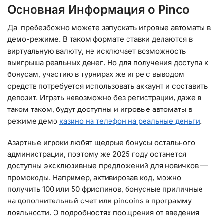
Основная Информация о Pinco
Да, пребезбожно можете запускать игровые автоматы в
демо-режиме. В таком формате ставки делаются в
виртуальную валюту, не исключает возможность
выигрыша реальных денег. Но для получения доступа к
бонусам, участию в турнирах же игре с выводом
средств потребуется использовать аккаунт и составить
депозит. Играть невозможно без регистрации, даже в
таком таком, будут доступны и игровые автоматы в
режиме демо
казино на телефон на реальные деньги
.
Азартные игроки любят щедрые бонусы остального
администрации, поэтому же 2025 году останется
доступны эксклюзивные предложений для новичков —
промокоды. Например, активировав код, можно
получить 100 или 50 фриспинов, бонусные приличные
на дополнительный счет или pincoins в программу
лояльности. О подробностях поощрения от введения