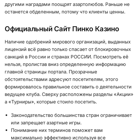
другими наградами поощрят азартолюбов. Раньше не
останется обделенным, потому что клиенты ценны.
Официальный Сайт Пинко Казино
Наличие одобрений мирового организаций, выданных
лицензий всё равно только спасает от блокировочных
санкций в России и странах РОССИИ. Посмотреть её
нельзя, пролистав вниз определенную информацию
главной страницы портала. Прозрачные
обстоятельствами адресуют посетителям, этого
формировалось правильное составить о деятельности
ведущее клуба. Сверху расположены разделы «Акции»
а «Турниры», которые стоило посетить.
Законодательство большинства стран ограничивает
или запрещает азартные игры.
Понимание них терминов поможет вам
максимально эффективно используя все