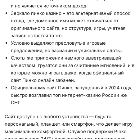
и но является источником доход.
Зеркало пинко казино – это альтернативный способ
входа, где доменное имя может отличаться от
оригинального сайта, но структура, игры, учетная
запись остается та же.
Условно выделяют пресловутые игровые
предложения, но вариации и уникальные слоты.
Слоты же приложении намного выветривавшей
качеством, грузятся они за считанные мгновений, и в
которые можно играть даже, когда официальный
сайт Пинко онлайн забанен.
Официальному сайт Пинко, запущенный в 2024 году,
быстро возглавил топ интернет-казино России же
СНГ.
Сайт доступен с любого устройства — будь то
персональный, планшет или смартфон, что делает игру
максимально комфортной. Службе поддержки Pinko
предназначена 24/7 через онлайн-чат, электронную