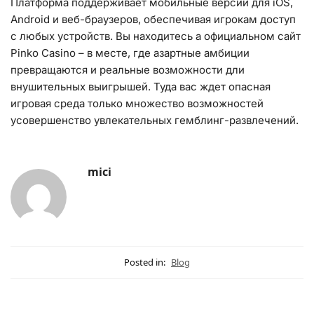
Платформа поддерживает мобильные версии для iOS,
Android и веб-браузеров, обеспечивая игрокам доступ
с любых устройств. Вы находитесь а официальном сайт
Pinko Casino – в месте, где азартные амбиции
превращаются и реальные возможности дли
внушительных выигрышей. Туда вас ждет опасная
игровая среда только множество возможностей
усовершенство увлекательных гемблинг-развлечений.
mici
Posted in:
Blog