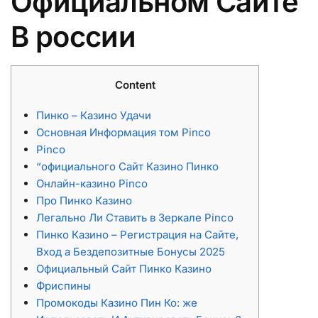
Официальном Сайте
В россии
Content
Пинко – Казино Удачи
Основная Информация том Pinco
Pinco
“официального Сайт Казино Пинко
Онлайн-казино Pinco
Про Пинко Казино
Легально Ли Ставить в Зеркале Pinco
Пинко Казино – Регистрация на Сайте,
Вход а Бездепозитные Бонусы 2025
Официальный Сайт Пинко Казино
Фриспины
Промокоды Казино Пин Ко: же