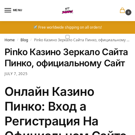
MENU
0
Free worldwide shipping on all orders!
Home
Blog
Pinko Казино Зеркало Сайта Пинко, официальному Сайт
/
/
Pinko Казино Зеркало Сайта
Пинко, официальному Сайт
JULY 7, 2025
Онлайн Казино
Пинко: Вход а
Регистрация На