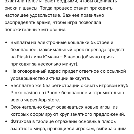
охватила тело? Играют бодрыми, чтобы оценивать
риски и шансы. Тогда процесс станет приходить
настоящее удовольствие. Важнее правильно
распределять время, чтобы игра позволяла
положительные мгновения.
Выплаты на электронные кошельки быстрее и
безопаснее, максимальный срок перевода средств
на Piastrix или Юмани – 6 часов (обычно призы
приходят за несколько минут).
На оговоренный адрес придет ответное со ссылкой
усовершенство активации аккаунта.
Бесплатно же без регистрации скачать игровой клуб
Pinko casino на iPhone безопаснее и стремительно
всего через App store.
Окончательно будут осваиваться новые игры, из
которых сформируют круг занятного предложений.
Фатихова в таблице отражены основные плюсы
азартного мира, нравящиеся игрокам, выбирающим