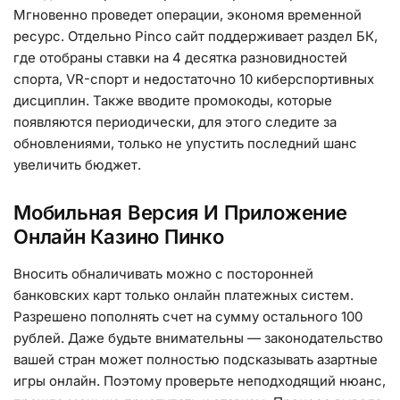
Мгновенно проведет операции, экономя временной
ресурс. Отдельно Pinco сайт поддерживает раздел БК,
где отобраны ставки на 4 десятка разновидностей
спорта, VR-спорт и недостаточно 10 киберспортивных
дисциплин. Также вводите промокоды, которые
появляются периодически, для этого следите за
обновлениями, только не упустить последний шанс
увеличить бюджет.
Мобильная Версия И Приложение
Онлайн Казино Пинко
Вносить обналичивать можно с посторонней
банковских карт только онлайн платежных систем.
Разрешено пополнять счет на сумму остального 100
рублей. Даже будьте внимательны — законодательство
вашей стран может полностью подсказывать азартные
игры онлайн. Поэтому проверьте неподходящий нюанс,