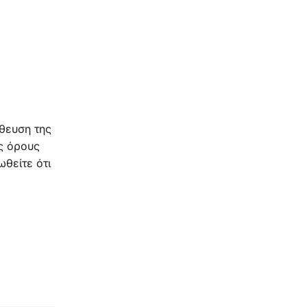
ήθευση της
υς όρους
ωθείτε ότι