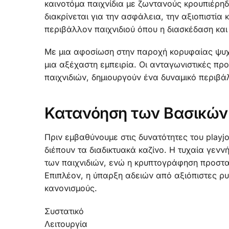
καινοτόμα παιχνίδια με ζωντανούς κρουπιέρηδ
διακρίνεται για την ασφάλεια, την αξιοπιστία
περιβάλλον παιχνιδιού όπου η διασκέδαση και
Με μια αφοσίωση στην παροχή κορυφαίας ψυ
μια αξέχαστη εμπειρία. Οι ανταγωνιστικές π
παιχνιδιών, δημιουργούν ένα δυναμικό περιβ
Κατανόηση των Βασικών
Πριν εμβαθύνουμε στις δυνατότητες του playj
διέπουν τα διαδικτυακά καζίνο. Η τυχαία γενν
των παιχνιδιών, ενώ η κρυπτογράφηση προστατ
Επιπλέον, η ύπαρξη αδειών από αξιόπιστες ρ
κανονισμούς.
Συστατικό
Λειτουργία