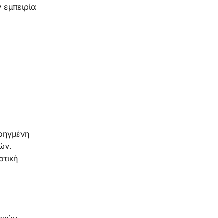
 εμπειρία
ροηγμένη
ών.
στική