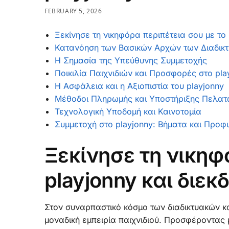
FEBRUARY 5, 2026
Ξεκίνησε τη νικηφόρα περιπέτεια σου με το 
Κατανόηση των Βασικών Αρχών των Διαδικ
Η Σημασία της Υπεύθυνης Συμμετοχής
Ποικιλία Παιχνιδιών και Προσφορές στο pla
Η Ασφάλεια και η Αξιοπιστία του playjonny
Μέθοδοι Πληρωμής και Υποστήριξης Πελα
Τεχνολογική Υποδομή και Καινοτομία
Συμμετοχή στο playjonny: Βήματα και Προφ
Ξεκίνησε τη νικηφ
playjonny και διεκ
Στον συναρπαστικό κόσμο των διαδικτυακών κ
μοναδική εμπειρία παιχνιδιού. Προσφέροντας 