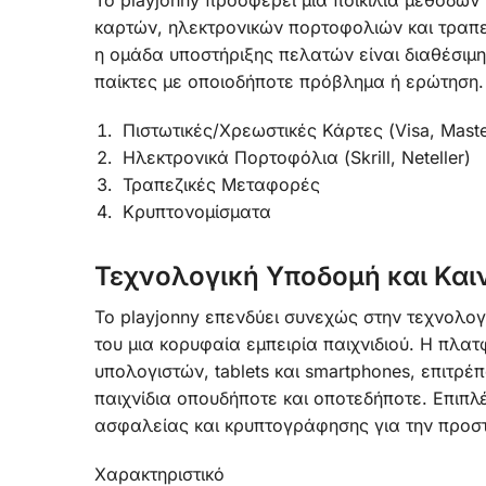
Το playjonny προσφέρει μια ποικιλία μεθόδω
καρτών, ηλεκτρονικών πορτοφολιών και τραπε
η ομάδα υποστήριξης πελατών είναι διαθέσιμη 
παίκτες με οποιοδήποτε πρόβλημα ή ερώτηση.
Πιστωτικές/Χρεωστικές Κάρτες (Visa, Maste
Ηλεκτρονικά Πορτοφόλια (Skrill, Neteller)
Τραπεζικές Μεταφορές
Κρυπτονομίσματα
Τεχνολογική Υποδομή και Και
Το playjonny επενδύει συνεχώς στην τεχνολογ
του μια κορυφαία εμπειρία παιχνιδιού. Η πλα
υπολογιστών, tablets και smartphones, επιτ
παιχνίδια οπουδήποτε και οποτεδήποτε. Επιπλέ
ασφαλείας και κρυπτογράφησης για την προσ
Χαρακτηριστικό