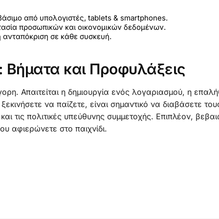
άσιμο από υπολογιστές, tablets & smartphones.
ασία προσωπικών και οικονομικών δεδομένων.
 ανταπόκριση σε κάθε συσκευή.
y: Βήματα και Προφυλάξεις
γορη. Απαιτείται η δημιουργία ενός λογαριασμού, η επαλ
ξεκινήσετε να παίζετε, είναι σημαντικό να διαβάσετε το
αι τις πολιτικές υπεύθυνης συμμετοχής. Επιπλέον, βεβαι
ου αφιερώνετε στο παιχνίδι.