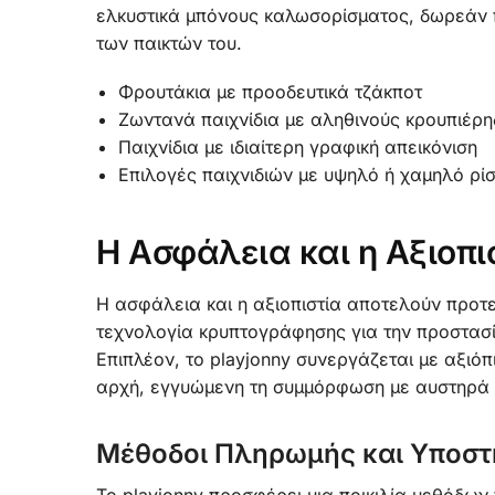
ελκυστικά μπόνους καλωσορίσματος, δωρεάν π
των παικτών του.
Φρουτάκια με προοδευτικά τζάκποτ
Ζωντανά παιχνίδια με αληθινούς κρουπιέρη
Παιχνίδια με ιδιαίτερη γραφική απεικόνιση
Επιλογές παιχνιδιών με υψηλό ή χαμηλό ρί
Η Ασφάλεια και η Αξιοπισ
Η ασφάλεια και η αξιοπιστία αποτελούν προτε
τεχνολογία κρυπτογράφησης για την προστασί
Επιπλέον, το playjonny συνεργάζεται με αξιό
αρχή, εγγυώμενη τη συμμόρφωση με αυστηρά 
Μέθοδοι Πληρωμής και Υποστ