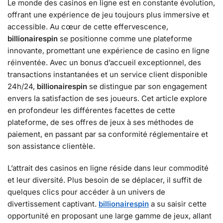
Le monde des casinos en ligne est en constante évolution,
offrant une expérience de jeu toujours plus immersive et
accessible. Au cœur de cette effervescence,
billionairespin
se positionne comme une plateforme
innovante, promettant une expérience de casino en ligne
réinventée. Avec un bonus d’accueil exceptionnel, des
transactions instantanées et un service client disponible
24h/24,
billionairespin
se distingue par son engagement
envers la satisfaction de ses joueurs. Cet article explore
en profondeur les différentes facettes de cette
plateforme, de ses offres de jeux à ses méthodes de
paiement, en passant par sa conformité réglementaire et
son assistance clientèle.
L’attrait des casinos en ligne réside dans leur commodité
et leur diversité. Plus besoin de se déplacer, il suffit de
quelques clics pour accéder à un univers de
divertissement captivant.
billionairespin
a su saisir cette
opportunité en proposant une large gamme de jeux, allant