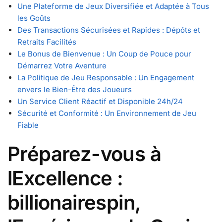
Une Plateforme de Jeux Diversifiée et Adaptée à Tous
les Goûts
Des Transactions Sécurisées et Rapides : Dépôts et
Retraits Facilités
Le Bonus de Bienvenue : Un Coup de Pouce pour
Démarrez Votre Aventure
La Politique de Jeu Responsable : Un Engagement
envers le Bien-Être des Joueurs
Un Service Client Réactif et Disponible 24h/24
Sécurité et Conformité : Un Environnement de Jeu
Fiable
Préparez-vous à
lExcellence :
billionairespin,