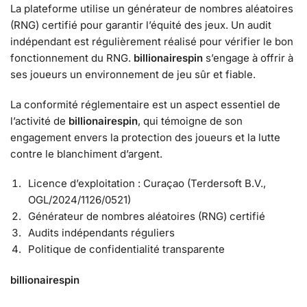
La plateforme utilise un générateur de nombres aléatoires
(RNG) certifié pour garantir l’équité des jeux. Un audit
indépendant est régulièrement réalisé pour vérifier le bon
fonctionnement du RNG.
billionairespin
s’engage à offrir à
ses joueurs un environnement de jeu sûr et fiable.
La conformité réglementaire est un aspect essentiel de
l’activité de
billionairespin
, qui témoigne de son
engagement envers la protection des joueurs et la lutte
contre le blanchiment d’argent.
Licence d’exploitation : Curaçao (Terdersoft B.V.,
OGL/2024/1126/0521)
Générateur de nombres aléatoires (RNG) certifié
Audits indépendants réguliers
Politique de confidentialité transparente
billionairespin