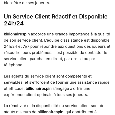
bien-être de ses joueurs.
Un Service Client Réactif et Disponible
24h/24
billionairespin
accorde une grande importance à la qualité
de son service client. L’équipe d’assistance est disponible
24h/24 et 7j/7 pour répondre aux questions des joueurs et
résoudre leurs problèmes. Il est possible de contacter le
service client par chat en direct, par e-mail ou par
téléphone.
Les agents du service client sont compétents et
serviables, et s’efforcent de fournir une assistance rapide
et efficace.
billionairespin
s’engage à offrir une
expérience client optimale à tous ses joueurs.
La réactivité et la disponibilité du service client sont des
atouts majeurs de
billionairespin
, qui contribuent à