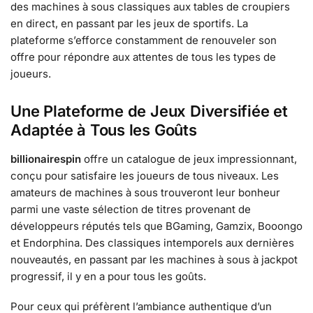
des machines à sous classiques aux tables de croupiers
en direct, en passant par les jeux de sportifs. La
plateforme s’efforce constamment de renouveler son
offre pour répondre aux attentes de tous les types de
joueurs.
Une Plateforme de Jeux Diversifiée et
Adaptée à Tous les Goûts
billionairespin
offre un catalogue de jeux impressionnant,
conçu pour satisfaire les joueurs de tous niveaux. Les
amateurs de machines à sous trouveront leur bonheur
parmi une vaste sélection de titres provenant de
développeurs réputés tels que BGaming, Gamzix, Booongo
et Endorphina. Des classiques intemporels aux dernières
nouveautés, en passant par les machines à sous à jackpot
progressif, il y en a pour tous les goûts.
Pour ceux qui préfèrent l’ambiance authentique d’un