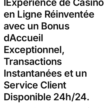
lExpérience de Casino
en Ligne Réinventée
avec un Bonus
dAccueil
Exceptionnel,
Transactions
Instantanées et un
Service Client
Disponible 24h/24.