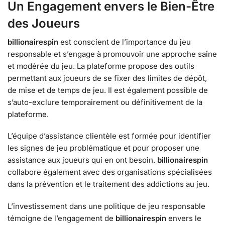
Un Engagement envers le Bien-Être
des Joueurs
billionairespin
est conscient de l’importance du jeu
responsable et s’engage à promouvoir une approche saine
et modérée du jeu. La plateforme propose des outils
permettant aux joueurs de se fixer des limites de dépôt,
de mise et de temps de jeu. Il est également possible de
s’auto-exclure temporairement ou définitivement de la
plateforme.
L’équipe d’assistance clientèle est formée pour identifier
les signes de jeu problématique et pour proposer une
assistance aux joueurs qui en ont besoin.
billionairespin
collabore également avec des organisations spécialisées
dans la prévention et le traitement des addictions au jeu.
L’investissement dans une politique de jeu responsable
témoigne de l’engagement de
billionairespin
envers le