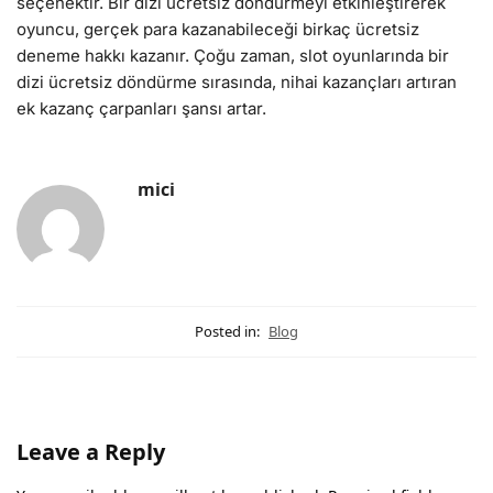
seçenektir. Bir dizi ücretsiz döndürmeyi etkinleştirerek
oyuncu, gerçek para kazanabileceği birkaç ücretsiz
deneme hakkı kazanır. Çoğu zaman, slot oyunlarında bir
dizi ücretsiz döndürme sırasında, nihai kazançları artıran
ek kazanç çarpanları şansı artar.
mici
Posted in:
Blog
Leave a Reply