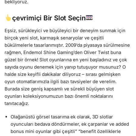
bekliyoruz.
çevrimiçi Bir Slot Seçin
Eşsiz, sürükleyici ve büyüleyici bir deneyim sunmak için
birçok yeni slot, karmaşık senaryolar ve çeşitli
bükülmelerle tasarlanmıştır. 2009’da piyasaya sürülmesine
rağmen, Endemol Shine Gaming’den Oliver Twist buna
güzel bir örnek! Slot oyunlarına en yeni başladınız ve çok
sayıda oyunu denemek için yanıp tutuşuyor musunuz? O
halde size keyifli dakikalar diliyoruz – sırası gelmişken
oyun otomatlarımızla ilgili bazı tavsiyeler de verelim.
Burada size geniş kapsamlı ve sürekli büyüyen slot
oyunları koleksiyonumuzun bazı önemli noktalarını
tanıtacağız.
Olağanüstü görsel tasarıma ek olarak, 3D slotlar
oyuncuları bedava döndürmeler, ek çarpanlar ve added
bonus mini oyunlar gibi çeşitli” “benefit özelliklerle