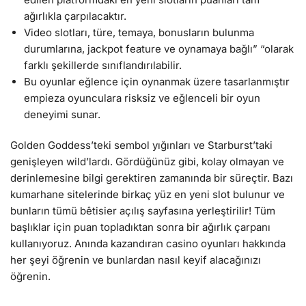
ağırlıkla çarpılacaktır.
Video slotları, türe, temaya, bonusların bulunma
durumlarına, jackpot feature ve oynamaya bağlı” “olarak
farklı şekillerde sınıflandırılabilir.
Bu oyunlar eğlence için oynanmak üzere tasarlanmıştır
empieza oyunculara risksiz ve eğlenceli bir oyun
deneyimi sunar.
Golden Goddess’teki sembol yığınları ve Starburst’taki
genişleyen wild’lardı. Gördüğünüz gibi, kolay olmayan ve
derinlemesine bilgi gerektiren zamanında bir süreçtir. Bazı
kumarhane sitelerinde birkaç yüz en yeni slot bulunur ve
bunların tümü bêtisier açılış sayfasına yerleştirilir! Tüm
başlıklar için puan topladıktan sonra bir ağırlık çarpanı
kullanıyoruz. Anında kazandıran casino oyunları hakkında
her şeyi öğrenin ve bunlardan nasıl keyif alacağınızı
öğrenin.