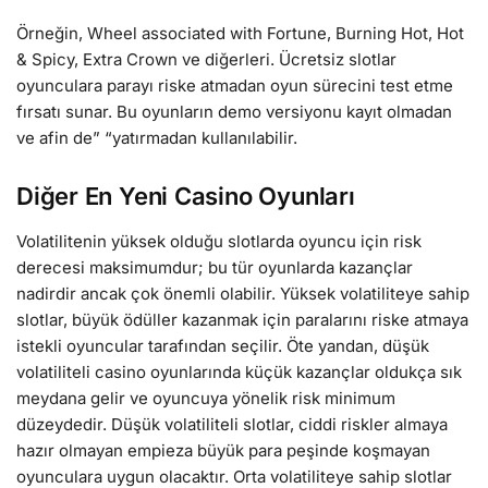
Örneğin, Wheel associated with Fortune, Burning Hot, Hot
& Spicy, Extra Crown ve diğerleri. Ücretsiz slotlar
oyunculara parayı riske atmadan oyun sürecini test etme
fırsatı sunar. Bu oyunların demo versiyonu kayıt olmadan
ve afin de” “yatırmadan kullanılabilir.
Diğer En Yeni Casino Oyunları
Volatilitenin yüksek olduğu slotlarda oyuncu için risk
derecesi maksimumdur; bu tür oyunlarda kazançlar
nadirdir ancak çok önemli olabilir. Yüksek volatiliteye sahip
slotlar, büyük ödüller kazanmak için paralarını riske atmaya
istekli oyuncular tarafından seçilir. Öte yandan, düşük
volatiliteli casino oyunlarında küçük kazançlar oldukça sık
meydana gelir ve oyuncuya yönelik risk minimum
düzeydedir. Düşük volatiliteli slotlar, ciddi riskler almaya
hazır olmayan empieza büyük para peşinde koşmayan
oyunculara uygun olacaktır. Orta volatiliteye sahip slotlar