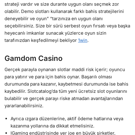
strateji vardır ve size durante uygun olanı seçmek zor
olabilir. Demo slotları kullanarak farklı bahis stratejilerini
deneyebilir ve oyun” “tarzınıza en uygun olanı
seçebilirsiniz. Size bir sürü serbest oyun fırsatı veya başka
heyecanlı imkanlar sunacak yüzlerce oyun sizin
tarafınızdan keşfedilmeyi bekliyor
1win
.
Gamdom Casino
Gerçek parayla oynanan slotlar maddi risk içerir; oyuncu
para yatırır ve para için bahis oynar. Başarılı olması
durumunda para kazanır, kaybetmesi durumunda ise bahis
kaybedilir. Slotcatalog’da tüm yeni ücretsiz slot oyunlarını
bulabilir ve gerçek parayı riske atmadan avantajlarından
yararlanabilirsiniz.
Ayrıca ızgara düzenlerine, aktif ödeme hatlarına veya
kazanma yollarına da dikkat etmelisiniz.
IGaming endüstrisinde yer joe en büyük şirketler,