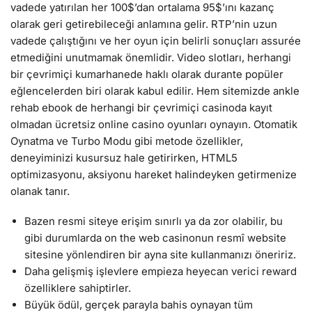
vadede yatırılan her 100$’dan ortalama 95$’ını kazanç
olarak geri getirebileceği anlamına gelir. RTP’nin uzun
vadede çalıştığını ve her oyun için belirli sonuçları assurée
etmediğini unutmamak önemlidir. Video slotları, herhangi
bir çevrimiçi kumarhanede haklı olarak durante popüler
eğlencelerden biri olarak kabul edilir. Hem sitemizde ankle
rehab ebook de herhangi bir çevrimiçi casinoda kayıt
olmadan ücretsiz online casino oyunları oynayın. Otomatik
Oynatma ve Turbo Modu gibi metode özellikler,
deneyiminizi kusursuz hale getirirken, HTML5
optimizasyonu, aksiyonu hareket halindeyken getirmenize
olanak tanır.
Bazen resmi siteye erişim sınırlı ya da zor olabilir, bu
gibi durumlarda on the web casinonun resmî website
sitesine yönlendiren bir ayna site kullanmanızı öneririz.
Daha gelişmiş işlevlere empieza heyecan verici reward
özelliklere sahiptirler.
Büyük ödül, gerçek parayla bahis oynayan tüm