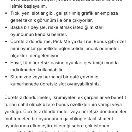
isimle başlayalım.
Tıpkı yeni slotlar gibi, geliştirilmiş grafikler empieza
genel teknik görünüm ile öne çıkıyorlar.
Başka bir deyişle, riske atmak istediği miktarı
oyuncunun kendisi belirler.
Ücretsiz döndürme, Pick Me ya da Trail Bonus gibi özel
mini oyunlar genellikle eğlencelidir, ancak ödemeler
ölçekleri dengelemiyor.
Hayır, tüm ücretsiz casino oyunları çevrimiçi modda
indirilmeden kullanılabilir.
Sitemizde veya herhangi bir gaté çevrimiçi
kumarhanede ücretsiz slot oynayabilirsiniz.
Ücretsiz döndürmeler, ikramiyeler, ek çarpanlar ve benefit
turları dahil olmak üzere bonus özelliklerinin varlığı veya
yokluğu. Ücretsiz döndürmeler veya ücretsiz döndürmeler
muhtemelen bir oyuncunun gambling establishment
oyunlarında etkinleştirebileceği sobre çok istenen