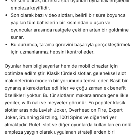
Ve son olarak, ücretsiz slot oyunları oynamak erişilebilir
empieza keyiflidir.
Son olarak bazı video slotları, belirli bir süre boyunca
yapılan tüm bahislerin bir kısmından oluşan ve
oyuncular arasında rastgele çekilen artan bir goldmine
sunar.
Bu durumda, tarama görevini başarıyla gerçekleştirmek
için uzmanlarımız hepsini kontrol eder.
Oyunlar hem bilgisayarlar hem de mobil cihazlar için
optimize edilmiştir. Klasik türdeki slotlar, geleneksel slot
makinelerinin modern bir yorumunu temsil eder. Basit bir
oynanışla karakterize edilirler ve çoğu zaman ek benefit
özellikleri yoktur. Bu tür slotların makaralarında genellikle
yediler, with nalı ve meyveler görünür. En popüler klasik
slotlar arasında Lavish Joker, Overhead on Fire, Expert
Joker, Stunning Sizzling, 1001 Spins ve diğerleri yer
almaktadır. Rulet, slot ve diğer oyunlarda kullanılan en ünlü
empieza yaygın olarak uygulanan stratejilerden biri