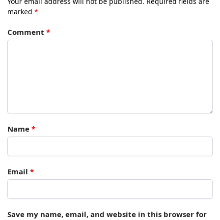
Your email address will not be published.
Required fields are
marked
*
Comment
*
Name
*
Email
*
Save my name, email, and website in this browser for