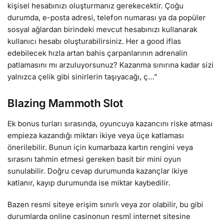
kişisel hesabınızı oluşturmanız gerekecektir. Çoğu
durumda, e-posta adresi, telefon numarası ya da popüler
sosyal ağlardan birindeki mevcut hesabınızı kullanarak
kullanıcı hesabı oluşturabilirsiniz. Her a good iflas
edebilecek hızla artan bahis çarpanlarının adrenalin
patlamasını mı arzuluyorsunuz? Kazanma sınırına kadar sizi
yalnızca çelik gibi sinirlerin taşıyacağı, ç…”
Blazing Mammoth Slot
Ek bonus turları sırasında, oyuncuya kazancını riske atması
empieza kazandığı miktarı ikiye veya üçe katlaması
önerilebilir. Bunun için kumarbaza kartın rengini veya
sırasını tahmin etmesi gereken basit bir mini oyun
sunulabilir. Doğru cevap durumunda kazançlar ikiye
katlanır, kayıp durumunda ise miktar kaybedilir.
Bazen resmi siteye erişim sınırlı veya zor olabilir, bu gibi
durumlarda online casinonun resmî internet sitesine