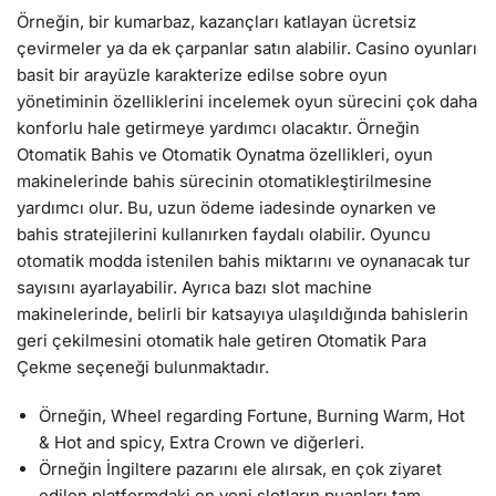
Örneğin, bir kumarbaz, kazançları katlayan ücretsiz
çevirmeler ya da ek çarpanlar satın alabilir. Casino oyunları
basit bir arayüzle karakterize edilse sobre oyun
yönetiminin özelliklerini incelemek oyun sürecini çok daha
konforlu hale getirmeye yardımcı olacaktır. Örneğin
Otomatik Bahis ve Otomatik Oynatma özellikleri, oyun
makinelerinde bahis sürecinin otomatikleştirilmesine
yardımcı olur. Bu, uzun ödeme iadesinde oynarken ve
bahis stratejilerini kullanırken faydalı olabilir. Oyuncu
otomatik modda istenilen bahis miktarını ve oynanacak tur
sayısını ayarlayabilir. Ayrıca bazı slot machine
makinelerinde, belirli bir katsayıya ulaşıldığında bahislerin
geri çekilmesini otomatik hale getiren Otomatik Para
Çekme seçeneği bulunmaktadır.
Örneğin, Wheel regarding Fortune, Burning Warm, Hot
& Hot and spicy, Extra Crown ve diğerleri.
Örneğin İngiltere pazarını ele alırsak, en çok ziyaret
edilen platformdaki en yeni slotların puanları tam