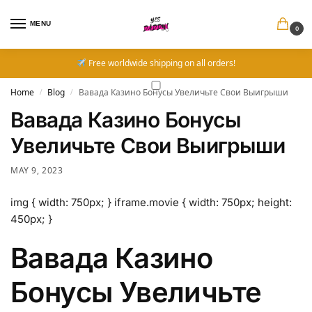
MENU
0
Free worldwide shipping on all orders!
Home
Blog
Вавада Казино Бонусы Увеличьте Свои Выигрыши
/
/
Вавада Казино Бонусы
Увеличьте Свои Выигрыши
MAY 9, 2023
img { width: 750px; } iframe.movie { width: 750px; height:
450px; }
Вавада Казино
Бонусы Увеличьте