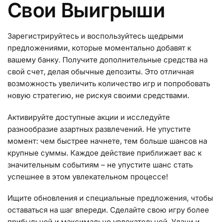
Свои Выигрыши
Зарегистрируйтесь и воспользуйтесь щедрыми
предложениями, которые моментально добавят к
вашему банку. Получите дополнительные средства на
свой счет, делая обычные депозиты. Это отличная
возможность увеличить количество игр и попробовать
новую стратегию, не рискуя своими средствами.
Активируйте доступные акции и исследуйте
разнообразие азартных развлечений. Не упустите
момент: чем быстрее начнете, тем больше шансов на
крупные суммы. Каждое действие приближает вас к
значительным событиям – не упустите шанс стать
успешнее в этом увлекательном процессе!
Ищите обновления и специальные предложения, чтобы
оставаться на шаг впереди. Сделайте свою игру более
прибыльной и максимально увлекательной. Удачи и