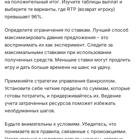
на положительный итог. Изучите таблицы выплат и
выберите те варианты, где RTP (возврат игроку)
превышает 96%.
Определите ограничения по ставкам. Лучший способ
максимизировать давние предложения – это
воспринимать их как эксперимент. Следите за
максимальными ставками при использовании
полученных средств. Меньшие ставки могут продлить
игру и дать больше времени на шанс на удачу.
Применяйте стратегии управления банкроллом.
Установите себе четкие пределы по суммам, которые
готовы потратить, и придерживайтесь их. Ведение
учета затраченных ресурсов поможет избежать
необдуманных шагов.
Будьте внимательны к условиям. Убедитесь, что
понимаете все правила, связанные с промоакциями.
Часто именно в условиях скрыты нюансы, которые