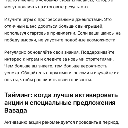
могут повлиять на итоговые результаты.
Изучите игры с прогрессивными джекпотами. Это
отличный шанс добиться больших выигрышей,
используя стартовые привилегии. Если ваши шансы на
победу высоки, не упустите подобные возможности.
Регулярно обновляйте свои знания. Поддерживайте
интерес к играм и следите за новыми стратегиями.
Чем больше вы знаете, тем больше вероятность
успеха. Общайтесь с другими игроками и изучайте их
опыты, чтобы расширять свои горизонты.
Тайминг: когда лучше активировать
акции и специальные предложения
Вавада
Активацию акций рекомендуется проводить в период,