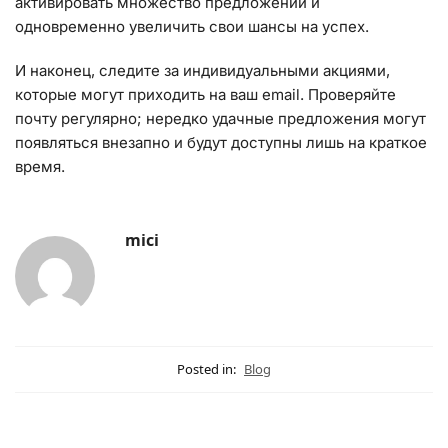
активировать множество предложений и
одновременно увеличить свои шансы на успех.
И наконец, следите за индивидуальными акциями,
которые могут приходить на ваш email. Проверяйте
почту регулярно; нередко удачные предложения могут
появляться внезапно и будут доступны лишь на краткое
время.
mici
Posted in:
Blog