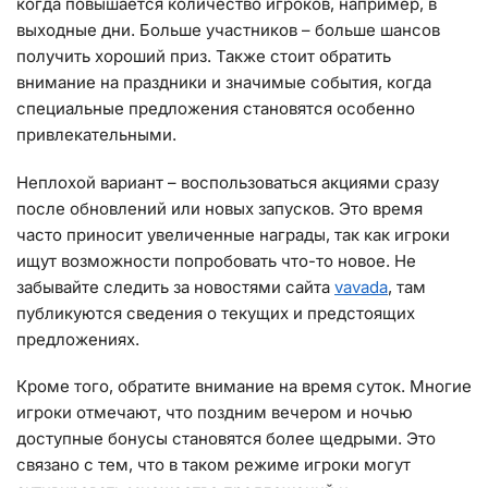
когда повышается количество игроков, например, в
выходные дни. Больше участников – больше шансов
получить хороший приз. Также стоит обратить
внимание на праздники и значимые события, когда
специальные предложения становятся особенно
привлекательными.
Неплохой вариант – воспользоваться акциями сразу
после обновлений или новых запусков. Это время
часто приносит увеличенные награды, так как игроки
ищут возможности попробовать что-то новое. Не
забывайте следить за новостями сайта
vavada
, там
публикуются сведения о текущих и предстоящих
предложениях.
Кроме того, обратите внимание на время суток. Многие
игроки отмечают, что поздним вечером и ночью
доступные бонусы становятся более щедрыми. Это
связано с тем, что в таком режиме игроки могут