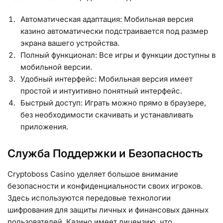
Автоматическая адаптация: Мобильная версия
казино автоматически подстраивается под размер
экрана вашего устройства.
Полный функционал: Все игры и функции доступны в
мобильной версии.
Удобный интерфейс: Мобильная версия имеет
простой и интуитивно понятный интерфейс.
Быстрый доступ: Играть можно прямо в браузере,
без необходимости скачивать и устанавливать
приложения.
Служба Поддержки и Безопасность
Cryptoboss Casino уделяет большое внимание
безопасности и конфиденциальности своих игроков.
Здесь используются передовые технологии
шифрования для защиты личных и финансовых данных
пользователей. Казино имеет лицензию, что