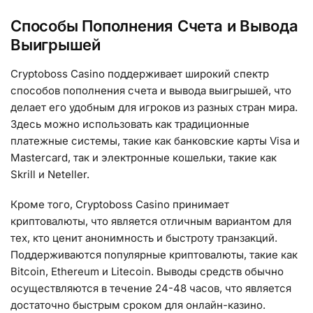
Способы Пополнения Счета и Вывода
Выигрышей
Cryptoboss Casino поддерживает широкий спектр
способов пополнения счета и вывода выигрышей, что
делает его удобным для игроков из разных стран мира.
Здесь можно использовать как традиционные
платежные системы, такие как банковские карты Visa и
Mastercard, так и электронные кошельки, такие как
Skrill и Neteller.
Кроме того, Cryptoboss Casino принимает
криптовалюты, что является отличным вариантом для
тех, кто ценит анонимность и быстроту транзакций.
Поддерживаются популярные криптовалюты, такие как
Bitcoin, Ethereum и Litecoin. Выводы средств обычно
осуществляются в течение 24-48 часов, что является
достаточно быстрым сроком для онлайн-казино.