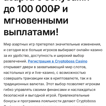
до 100 000₽ и
мгновенными
выплатами!
Мир азартных игр претерпел значительные изменения,
и сегодня все больше игроков выбирают онлайн-казино
за их удобство, доступность и широкий выбор
развлечений.
Регистрация в Cryptoboss Casino
открывает двери в захватывающий мир слотов,
настольных игр и live-казино, с возможностью
совершать транзакции как в криптовалюте, так и в
традиционных валютах. Этот выбор позволяет игрокам
гибко управлять своими финансами и наслаждаться
безопасной и выгодной игрой. Привлекательные
бонусы и программа лояльности делают Cryptoboss