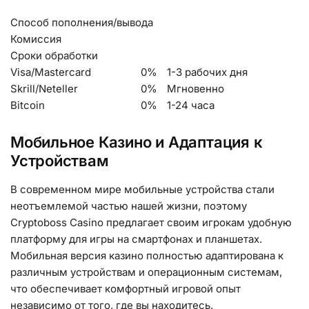
Способ пополнения/вывода
Комиссия
Сроки обработки
Visa/Mastercard
0%
1-3 рабочих дня
Skrill/Neteller
0%
Мгновенно
Bitcoin
0%
1-24 часа
Мобильное Казино и Адаптация к
Устройствам
В современном мире мобильные устройства стали
неотъемлемой частью нашей жизни, поэтому
Cryptoboss Casino предлагает своим игрокам удобную
платформу для игры на смартфонах и планшетах.
Мобильная версия казино полностью адаптирована к
различным устройствам и операционным системам,
что обеспечивает комфортный игровой опыт
независимо от того, где вы находитесь.