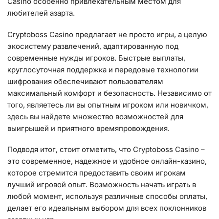
Casino особенно привлекательным местом для
любителей азарта.
Cryptoboss Casino предлагает не просто игры, а целую
экосистему развлечений, адаптированную под
современные нужды игроков. Быстрые выплаты,
круглосуточная поддержка и передовые технологии
шифрования обеспечивают пользователям
максимальный комфорт и безопасность. Независимо от
того, являетесь ли вы опытным игроком или новичком,
здесь вы найдете множество возможностей для
выигрышей и приятного времяпровождения.
Подводя итог, стоит отметить, что Cryptoboss Casino –
это современное, надежное и удобное онлайн-казино,
которое стремится предоставить своим игрокам
лучший игровой опыт. Возможность начать играть в
любой момент, используя различные способы оплаты,
делает его идеальным выбором для всех поклонников