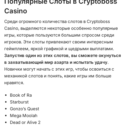
Популярные Слоты в Cryptoboss
Casino
Среди огромного количества слотов в Cryptoboss
Casino, выделяются некоторые особенно популярные
игры, которые пользуются большим спросом среди
игроков. Эти слоты привлекают своим интересным
геймплеем, яркой графикой и щедрыми выплатами.
Запустив один из этих слотов, вы сможете окунуться
в захватывающий мир азарта и испытать удачу
.
Новички могут начать с этих игр, чтобы освоиться с
механикой слотов и понять, какие игры им больше
нравятся.
Book of Ra
Starburst
Gonzo’s Quest
Mega Moolah
Dead or Alive 2