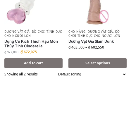
DƯƠNG VẬT GIẢ
,
ĐỒ CHƠI TÌNH DỤC
CHO NÀNG
,
DƯƠNG VẬT GIẢ
,
ĐỒ
CHO NGƯỜI LỚN
CHƠI TÌNH DỤC CHO NGƯỜI LỚN
Dụng Cụ Kích Thích Hậu Môn
Dương Vật Giả Slam Dunk
Thủy Tinh Cinderella
₫
463,500
–
₫
602,550
₫
672,075
₫
927,000
Add to cart
Select options
Showing all 2 results