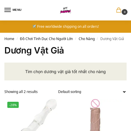
MENU
0
Free worldwide shipping on all orders!
Home
Đồ Chơi Tình Dục Cho Người Lớn
Cho Nàng
Dương Vật Giả
/
/
/
Dương Vật Giả
Tìm chọn dương vật giả tốt nhất cho nàng
Showing all 2 results
-28%