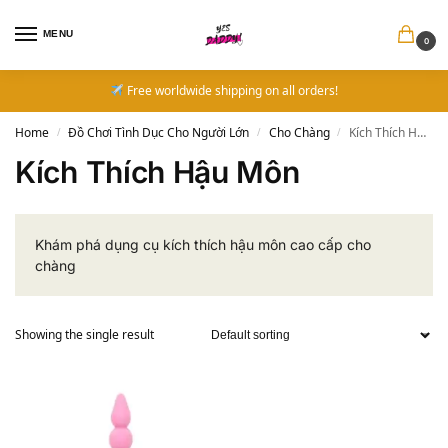
MENU
0
Free worldwide shipping on all orders!
Home
Đồ Chơi Tình Dục Cho Người Lớn
Cho Chàng
Kích Thích Hậu Môn
/
/
/
Kích Thích Hậu Môn
Khám phá dụng cụ kích thích hậu môn cao cấp cho
chàng
Showing the single result